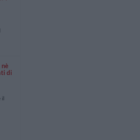
l
 nè
ti di
il