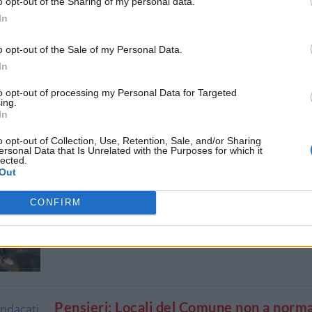
o opt-out of the Sharing of my personal data.
In
o opt-out of the Sale of my Personal Data.
In
Pensieri: Strage di Parigi, a Tortona zer
iniziative, né prese di posizione né
to opt-out of processing my Personal Data for Targeted
ing.
manifestazioni, perché?
In
Nov 16, 2015
|
Tortona
|
0
|
o opt-out of Collection, Use, Retention, Sale, and/or Sharing
Sappiamo che molti tortonesi sono davvero tolle
ersonal Data that Is Unrelated with the Purposes for which it
lected.
con gli stranieri e che tanti buonisti (o...
Out
CONFIRM
Pensieri: Locali del Comune non a norma