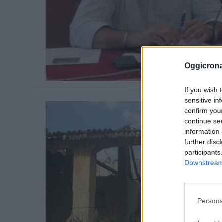
Oggicron
If you wish 
sensitive in
confirm you
continue se
information 
further disc
participants
Downstream 
Persona