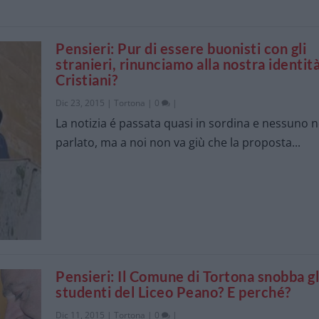
Pensieri: Pur di essere buonisti con gli
stranieri, rinunciamo alla nostra identità
Cristiani?
Dic 23, 2015
|
Tortona
|
0
|
La notizia é passata quasi in sordina e nessuno 
parlato, ma a noi non va giù che la proposta...
Pensieri: Il Comune di Tortona snobba gl
studenti del Liceo Peano? E perché?
Dic 11, 2015
|
Tortona
|
0
|