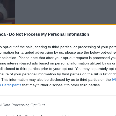
aca -
Do Not Process My Personal Information
to opt-out of the sale, sharing to third parties, or processing of your per
formation for targeted advertising by us, please use the below opt-out s
Pensieri: L’edificio delle ex suore cade a
r selection. Please note that after your opt-out request is processed y
pezzi, chi ha dato l’abitabilità per accogl
eing interest-based ads based on personal information utilized by us or
profughi?
disclosed to third parties prior to your opt-out. You may separately opt-
losure of your personal information by third parties on the IAB’s list of
Dic 1, 2015
|
Tortona
|
0
|
. This information may also be disclosed by us to third parties on the
IA
La sorpresa é stata notevole leggendo il comuni
Participants
that may further disclose it to other third parties.
del Comune di Tortona che informa la...
l Data Processing Opt Outs