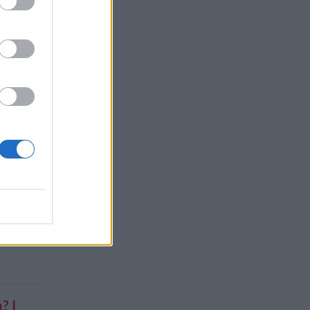
o
ranti
? I