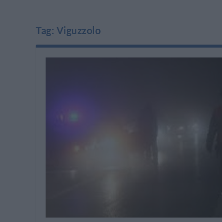
Tag:
Viguzzolo