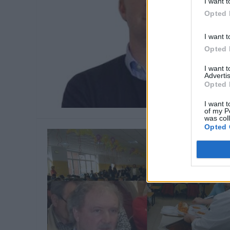
I want t
Opted 
I want t
Opted 
I want 
Advertis
Opted 
I want t
of my P
was col
Opted 