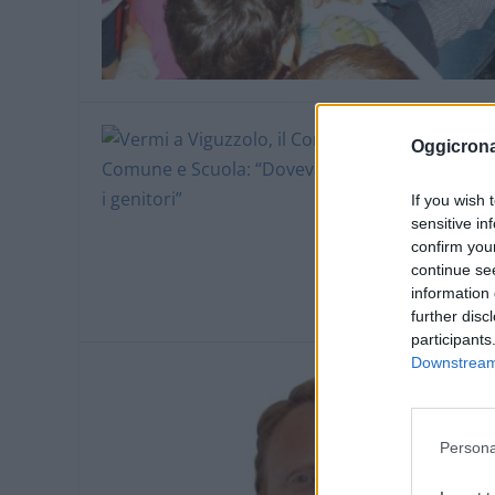
Oggicron
If you wish 
sensitive in
confirm you
continue se
information 
further disc
participants
Downstream 
Persona