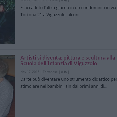
Nov 27, 2015
|
Tortonese
|
0
|
E’ accaduto l’altro giorno in un condominio in via
Tortona 21 a Viguzzolo: alcuni...
Artisti si diventa: pittura e scultura alla
Scuola dell’Infanzia di Viguzzolo
Nov 17, 2015
|
Tortonese
|
0
|
L’arte può diventare uno strumento didattico pe
stimolare nei bambini, sin dai primi anni di...