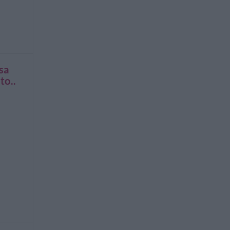
sa
to..
a