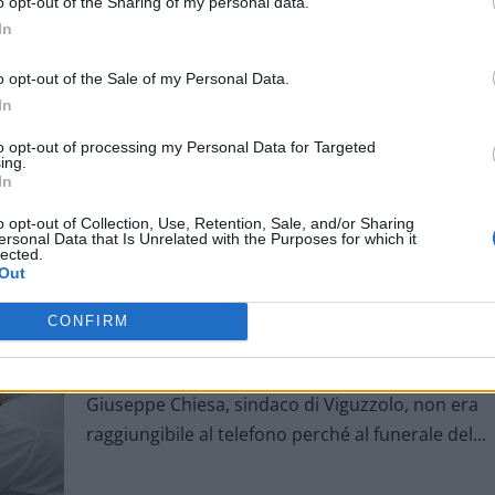
o opt-out of the Sharing of my personal data.
sul suo giornale online per alcune doverose...
In
o opt-out of the Sale of my Personal Data.
In
to opt-out of processing my Personal Data for Targeted
ing.
In
o opt-out of Collection, Use, Retention, Sale, and/or Sharing
ersonal Data that Is Unrelated with the Purposes for which it
lected.
Out
Vermi alla scuola media, il sindaco di
Viguzzolo vuole vederci chiaro e ha atti
CONFIRM
più controlli
Ott 1, 2015
|
Tortonese
|
0
|
Giuseppe Chiesa, sindaco di Viguzzolo, non era
raggiungibile al telefono perché al funerale del...