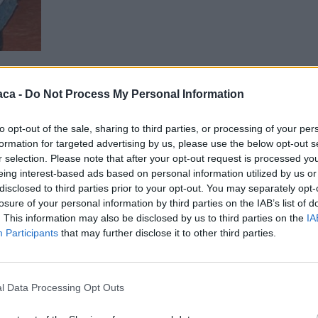
Vermi a Viguzzolo, il Comitato mensa a
aca -
Do Not Process My Personal Information
Comune e Scuola: “Dovevano essere lor
informare i genitori”
to opt-out of the sale, sharing to third parties, or processing of your per
Ott 1, 2015
|
Ultim'ora
|
0
|
formation for targeted advertising by us, please use the below opt-out s
r selection. Please note that after your opt-out request is processed y
Gentile direttore, Vorremmo replicare all’articolo
eing interest-based ads based on personal information utilized by us or
mense di Viguzzolo in quanto facenti...
disclosed to third parties prior to your opt-out. You may separately opt-
losure of your personal information by third parties on the IAB’s list of
. This information may also be disclosed by us to third parties on the
IA
Participants
that may further disclose it to other third parties.
La minoranza di Viguzzolo conferma i v
in mensa: “ma perché Comune e Fornito
non hanno detto nulla?”
l Data Processing Opt Outs
Ott 1, 2015
|
Ultim'ora
|
1
|
Egregio Direttore, Le chiedo cortesemente ospita