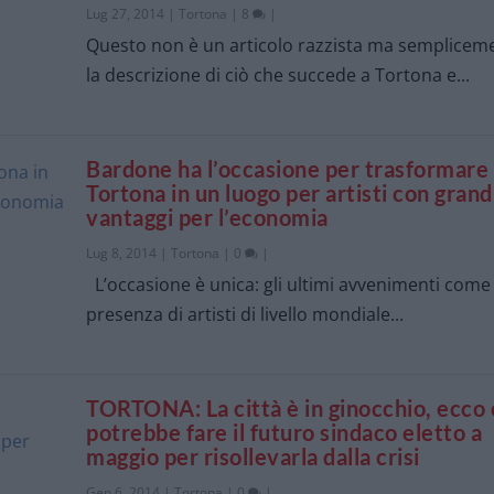
Lug 27, 2014
|
Tortona
|
8
|
Questo non è un articolo razzista ma semplicem
la descrizione di ciò che succede a Tortona e...
Bardone ha l’occasione per trasformare
Tortona in un luogo per artisti con grand
vantaggi per l’economia
Lug 8, 2014
|
Tortona
|
0
|
L’occasione è unica: gli ultimi avvenimenti come 
presenza di artisti di livello mondiale...
TORTONA: La città è in ginocchio, ecco
potrebbe fare il futuro sindaco eletto a
maggio per risollevarla dalla crisi
Gen 6, 2014
|
Tortona
|
0
|