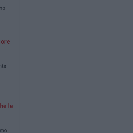
imo
tore
nte
,
he le
ismo