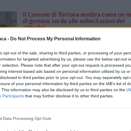
Il Comune di Tortona sembra come un 
di gomma: sordo alle sollecitazioni dei
cittadini
Mag 11, 2015
|
Tortona
|
0
|
aca -
Do Not Process My Personal Information
Sono mesi, ormai, che i tortonesi, in parte dalle
colonne di questo giornale, in parte su facebook..
to opt-out of the sale, sharing to third parties, or processing of your per
formation for targeted advertising by us, please use the below opt-out s
r selection. Please note that after your opt-out request is processed y
eing interest-based ads based on personal information utilized by us or
disclosed to third parties prior to your opt-out. You may separately opt-
losure of your personal information by third parties on the IAB’s list of
. This information may also be disclosed by us to third parties on the
IA
Participants
that may further disclose it to other third parties.
a è in ginocchio, Bardone adesso deve agire. Alc
ste
l Data Processing Opt Outs
5
|
Tortona
|
1
|