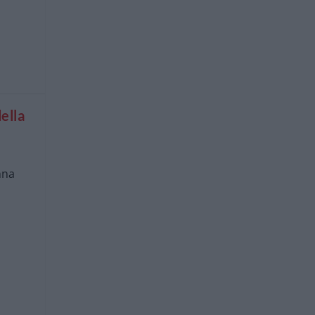
ella
nna