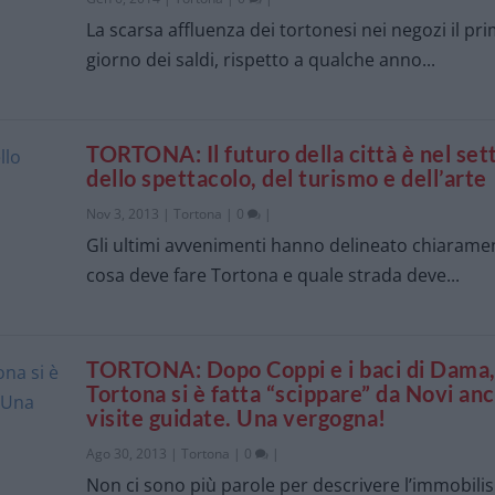
La scarsa affluenza dei tortonesi nei negozi il pr
giorno dei saldi, rispetto a qualche anno...
TORTONA: Il futuro della città è nel set
dello spettacolo, del turismo e dell’arte
Nov 3, 2013
|
Tortona
|
0
|
Gli ultimi avvenimenti hanno delineato chiarame
cosa deve fare Tortona e quale strada deve...
TORTONA: Dopo Coppi e i baci di Dama
Tortona si è fatta “scippare” da Novi anc
visite guidate. Una vergogna!
Ago 30, 2013
|
Tortona
|
0
|
Non ci sono più parole per descrivere l’immobil