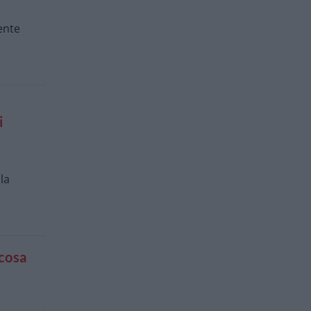
ente
i
la
 cosa