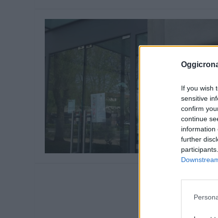
Oggicron
If you wish 
sensitive in
confirm you
continue se
information 
further disc
participants
Downstream 
Torton
propo
Persona
Feb 1, 201