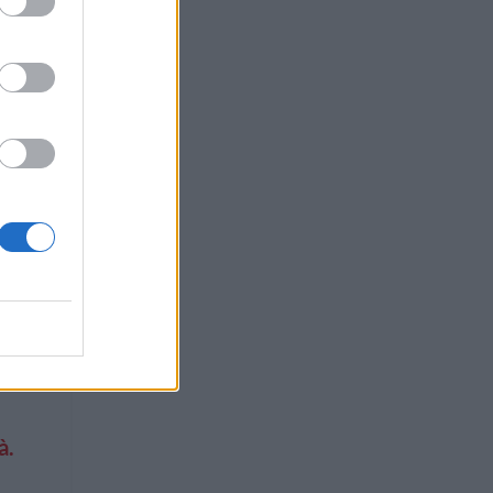
che
iunte
ismo,
ve
...
à.