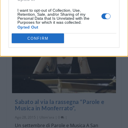
I want to opt-out of Collection, Use,
Retention, Sale, and/or Sharing of my
Personal Data that Is Unrelated with the
Purposes for which it was collected.
Opted Out
CONFIRM
Sabato al via la rassegna “Parole e
Musica in Monferrato”,
Ago 28, 2015
|
Ultim'ora
|
0
|
Un settembre di Parole e Musica A San