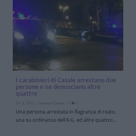
I carabinieri di Casale arrestano due
persone e ne denunciano altre
quattro
Dic 8, 2015
|
Valenza-Casale
|
0
|
Una persona arrestata in flagranza di reato,
una su ordinanza dell’A.G. ed altre quattro...