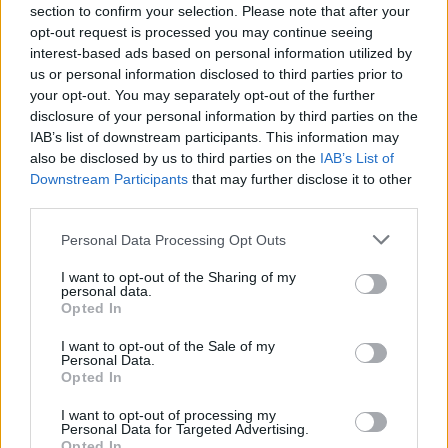
section to confirm your selection. Please note that after your
opt-out request is processed you may continue seeing
interest-based ads based on personal information utilized by
us or personal information disclosed to third parties prior to
your opt-out. You may separately opt-out of the further
disclosure of your personal information by third parties on the
IAB’s list of downstream participants. This information may
also be disclosed by us to third parties on the
IAB’s List of
Downstream Participants
that may further disclose it to other
third parties.
Personal Data Processing Opt Outs
I want to opt-out of the Sharing of my
personal data.
Il Monferrato sarà all’Expo di Milano
Opted In
per 10 giorni. Tutto il programma
I want to opt-out of the Sale of my
Set 2, 2015
|
Valenza-Casale
|
0
|
Personal Data.
Nella splendida cornice della Galleria
Opted In
Meravigli, cuore di Milano a pochi passi da
I want to opt-out of processing my
Personal Data for Targeted Advertising.
Expo Gate, per...
Opted In