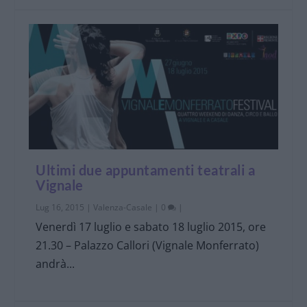
Ultimi due appuntamenti teatrali a
Vignale
Lug 16, 2015
|
Valenza-Casale
|
0
|
Venerdì 17 luglio e sabato 18 luglio 2015, ore
21.30 – Palazzo Callori (Vignale Monferrato)
andrà...