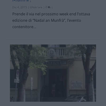
Dic 4, 2015
|
Ultim'ora
|
0
|
Prende il via nel prossimo week end l’ottava
edizione di “Nadal an Munfrà”, l’evento
contenitore...