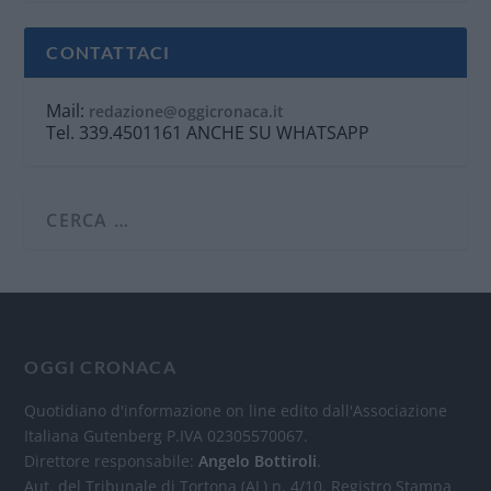
CONTATTACI
Mail:
redazione@oggicronaca.it
Tel. 339.4501161 ANCHE SU WHATSAPP
OGGI CRONACA
Quotidiano d'informazione on line edito dall'Associazione
Italiana Gutenberg P.IVA 02305570067.
Direttore responsabile:
Angelo Bottiroli
.
Aut. del Tribunale di Tortona (AL) n. 4/10, Registro Stampa