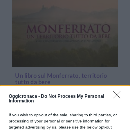
Un libro sul Monferrato, territorio
tutto da bere
Set 20, 2015
|
Valenza-Casale
|
0
|
Oggicronaca -
Do Not Process My Personal
Monferrato è il titolo del libro proposto dal
Information
Cavaliere di Gran Croce Lorenzo Marinello con
il...
If you wish to opt-out of the sale, sharing to third parties, or
processing of your personal or sensitive information for
targeted advertising by us, please use the below opt-out