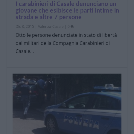
I carabinieri di Casale denunciano un
giovane che esibisce le parti intime in
strada e altre 7 persone
Dic 3, 2015
|
Valenza-Casale
|
0
|
Otto le persone denunciate in stato di libertà
dai militari della Compagnia Carabinieri di
Casale...