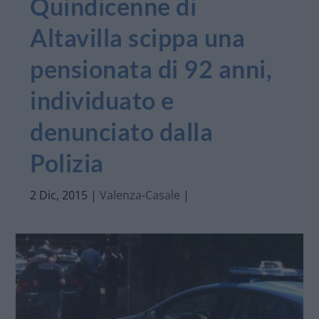
Quindicenne di
Altavilla scippa una
pensionata di 92 anni,
individuato e
denunciato dalla
Polizia
2 Dic, 2015
|
Valenza-Casale
|