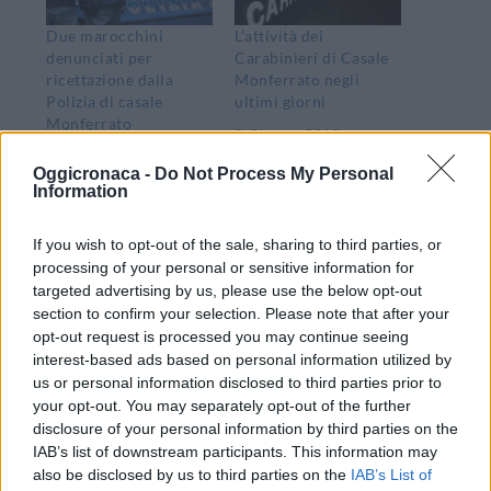
Due marocchini
L’attività dei
denunciati per
Carabinieri di Casale
ricettazione dalla
Monferrato negli
Polizia di casale
ultimi giorni
Monferrato
3 Giugno 2019
3 Marzo 2017
In "Valenza-Casale"
Oggicronaca -
Do Not Process My Personal
In "Valenza-Casale"
Information
If you wish to opt-out of the sale, sharing to third parties, or
processing of your personal or sensitive information for
targeted advertising by us, please use the below opt-out
Casale, un’intera
section to confirm your selection. Please note that after your
famiglia nei guai per
opt-out request is processed you may continue seeing
estorsione
interest-based ads based on personal information utilized by
us or personal information disclosed to third parties prior to
28 Dicembre 2015
your opt-out. You may separately opt-out of the further
In "Valenza-Casale"
disclosure of your personal information by third parties on the
IAB’s list of downstream participants. This information may
also be disclosed by us to third parties on the
IAB’s List of