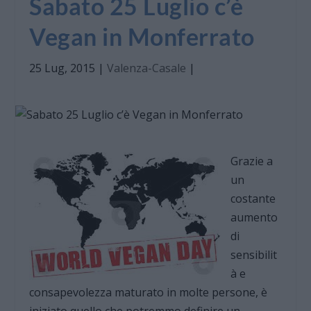
Sabato 25 Luglio c’è
Vegan in Monferrato
25 Lug, 2015
|
Valenza-Casale
|
Grazie a
un
costante
aumento
di
sensibilit
à e
consapevolezza maturato in molte persone, è
iniziato quello che potremmo definire un