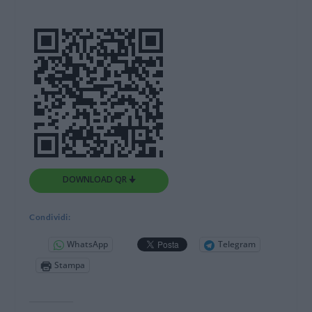
DOWNLOAD QR 🠋
Condividi:
WhatsApp
Telegram
Stampa