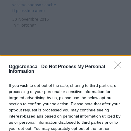
saremo sponsor anche
il prossimo anno
30 Novembre 2016
In "Tortona"
Oggicronaca -
Do Not Process My Personal
CONDIVIDERE:
Information
If you wish to opt-out of the sale, sharing to third parties, or
processing of your personal or sensitive information for
VALUTARE:
targeted advertising by us, please use the below opt-out
section to confirm your selection. Please note that after your
opt-out request is processed you may continue seeing
interest-based ads based on personal information utilized by
us or personal information disclosed to third parties prior to
your opt-out. You may separately opt-out of the further