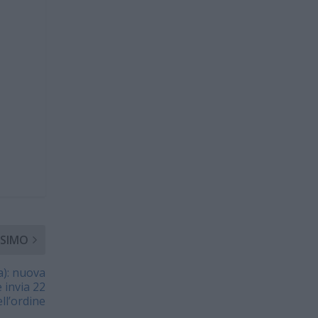
SIMO
a): nuova
 invia 22
ll’ordine