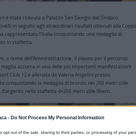
n è stata ricevuta a Palazzo San Giorgio dal Sindaco
lli in seguito agli straordinari risultati ottenuti alla Copp
a rappresentato l’Italia conquistando una medaglia di
o in staffetta.
re, a nome dell’Amministrazione, il plauso per il percorso
a maglia azzurra in una delle più importanti manifestazioni
port Club 12 e allenata da Valeria Angelini presso
ta conquistando la medaglia di bronzo nei 200 metri stile
 d’argento nella staffetta 4×200 metri stile libero.
aca -
Do Not Process My Personal Information
to opt-out of the sale, sharing to third parties, or processing of your per