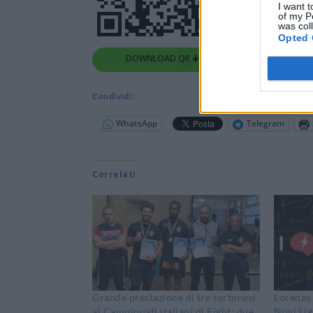
I want t
of my P
was col
Opted 
DOWNLOAD QR 🠋
Condividi:
WhatsApp
Telegram
Correlati
Grande prestazione di tre tortonesi
Lorenzo 
ai Campionati italiani di Fight: due
Novi Lig