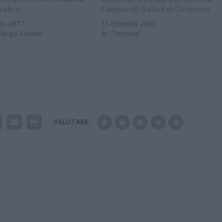
matica
Campionati Italiani di Ciclocross
io 2017
15 Gennaio 2020
-Acqui-Ovada"
In "Tortona"
VALUTARE: