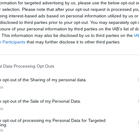
formation for targeted advertising by us, please use the below opt-out s
ccesso della nazionale italiana, che ha chiuso la
r selection. Please note that after your opt-out request is processed y
eing interest-based ads based on personal information utilized by us or
ifica femminile sia in quella generale per nazioni.
disclosed to third parties prior to your opt-out. You may separately opt-
losure of your personal information by third parties on the IAB’s list of
de piacere e un motivo di orgoglio per tutta la comunità
. This information may also be disclosed by us to third parties on the
IA
Participants
that may further disclose it to other third parties.
Sindaco Emanuele Capra e il Vice Sindaco Luca Novelli – Un
gno, allenamenti e dedizione e che rappresenta motivo di
r la sua famiglia, ma anche per la città, le realtà sportive
l Data Processing Opt Outs
Zoe vanno i nostri complimenti per aver rappresentato con
dato lustro a Casale Monferrato. Le auguriamo che questo sia
o opt-out of the Sharing of my personal data.
essi sportivi e personali”.
In
o opt-out of the Sale of my Personal Data.
In
to opt-out of processing my Personal Data for Targeted
ing.
In