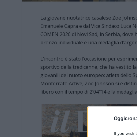
La giovane nuotatrice casalese Zoe Johnso
Emanuele Capra e dal Vice Sindaco Luca Nove
COMEN 2026 di Novi Sad, in Serbia, dove h
bronzo individuale e una medaglia d’argent
L’incontro è stato l’occasione per esprime
sportivo della tredicenne, che ha vestito l
giovanili del nuoto europeo: atleta dello S
Monferrato Active, Zoe Johnson si è distin
libero con il tempo di 2’04″14 e la medaglia
Oggicron
If you wish 