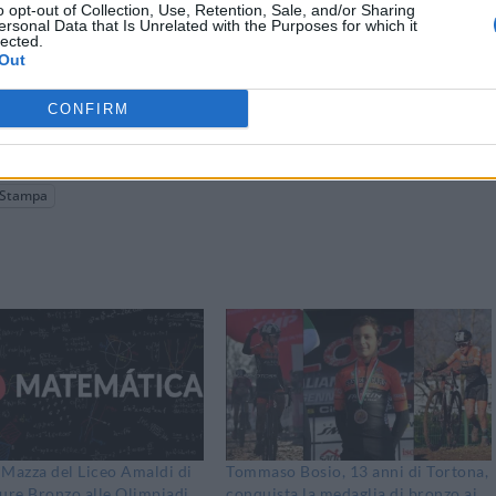
o opt-out of Collection, Use, Retention, Sale, and/or Sharing
ersonal Data that Is Unrelated with the Purposes for which it
lected.
Out
CONFIRM
Stampa
Mazza del Liceo Amaldi di
Tommaso Bosio, 13 anni di Tortona,
ure Bronzo alle Olimpiadi
conquista la medaglia di bronzo ai