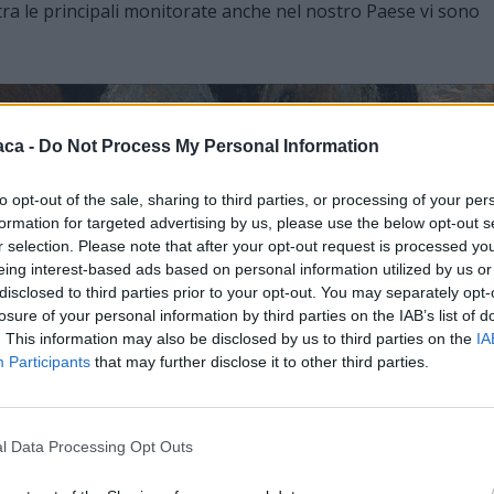
 tra le principali monitorate anche nel nostro Paese vi sono
aca -
Do Not Process My Personal Information
to opt-out of the sale, sharing to third parties, or processing of your per
formation for targeted advertising by us, please use the below opt-out s
r selection. Please note that after your opt-out request is processed y
eing interest-based ads based on personal information utilized by us or
disclosed to third parties prior to your opt-out. You may separately opt-
rticolato programma di lotta alle zanzare e prevenzione
losure of your personal information by third parties on the IAB’s list of
 per le Piante da Legno e l’Ambiente), con un finanziamento
. This information may also be disclosed by us to third parties on the
IA
Participants
that may further disclose it to other third parties.
 gli oltre 200 Comuni aderenti al progetto regionale,
enimento che coinvolgono l’intero territorio.
l Data Processing Opt Outs