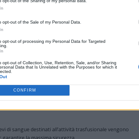
o opt-out of the Sharing of my personal data.
In
zare adulte attraverso circa 180 trappole distribuite sul
o opt-out of the Sale of my Personal Data.
In
to opt-out of processing my Personal Data for Targeted
ate al controllo della zanzara tigre;
ing.
In
ipali nodi logistici e delle aree di ingresso di nuove specie
o opt-out of Collection, Use, Retention, Sale, and/or Sharing
ersonal Data that Is Unrelated with the Purposes for which it
lected.
ilattico Sperimentale del Piemonte, Liguria e Valle d’Aosta
Out
u.
CONFIRM
ti larvicidi nei tombini e nei ristagni d’acqua presenti nei
venti straordinari in caso di riscontro di virus trasmissibili
ievi di sangue destinati all’attività trasfusionale vengono
per garantire la massima sicurezza.