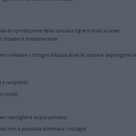
lai di riproduzione della zanzara tigre si trovi in aree
i cittadini è fondamentale.
are o limitare i ristagni d’acqua dove le zanzare depongono l
e recipienti;
 cortili;
 per raccogliere acqua piovana;
ando non è possibile eliminare i ristagni.