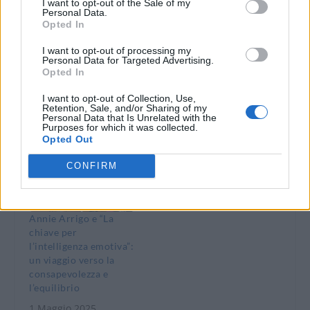
I want to opt-out of the Sale of my
Personal Data.
Opted In
Giovedì a Tortona
Un successo la
I want to opt-out of processing my
secondo incontro sul
Conferenza sul
Personal Data for Targeted Advertising.
Progetto “Famiglia e
rapporto tra cibo e
Opted In
Scuola: tanti mondi
salute svoltasi a
I want to opt-out of Collection, Use,
che sanno ascoltarsi”
Tortona
Retention, Sale, and/or Sharing of my
Personal Data that Is Unrelated with the
18 Febbraio 2025
4 Marzo 2025
Purposes for which it was collected.
In "Tortona"
In "Tortona"
Opted Out
CONFIRM
Annie Arrigo e “La
chiave per
l’intelligenza emotiva”:
un viaggio verso la
consapevolezza e
l’equilibrio
1 Maggio 2025