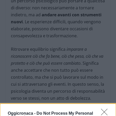
un percorso psicologico può portare a qualcosa
di diverso: non necessariamente a tornare
indietro, ma ad
andare avanti con strumenti
nuovi
. Le esperienze difficili, quando vengono
elaborate, possono diventare occasioni di
consapevolezza e trasformazione.
Ritrovare equilibrio significa
imparare a
riconoscere ciò che fa bene, ciò che pesa, ciò che va
protetto e ciò che può essere cambiato
. Significa
anche accettare che non tutto può essere
controllato, ma che si può lavorare sul modo in
cui si attraversano gli eventi. In questo senso, la
psicologia diventa un percorso di responsabilità
verso se stessi, non un atto di debolezza.
Oggicronaca -
Do Not Process My Personal