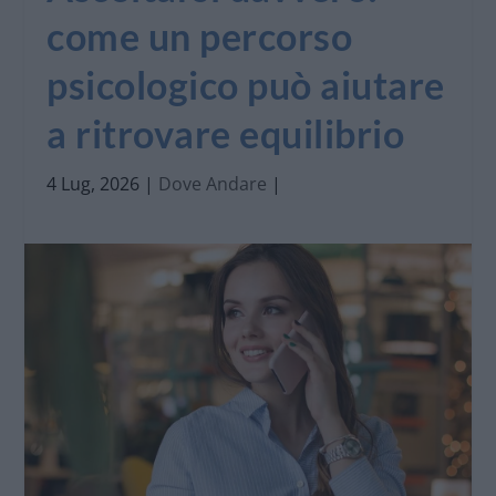
come un percorso
psicologico può aiutare
a ritrovare equilibrio
4 Lug, 2026
|
Dove Andare
|