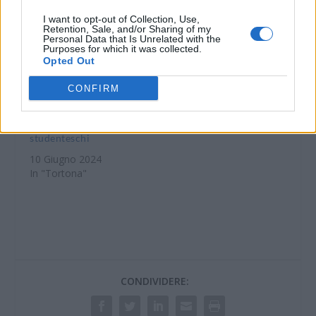
I want to opt-out of Collection, Use,
Retention, Sale, and/or Sharing of my
Personal Data that Is Unrelated with the
Purposes for which it was collected.
Opted Out
Tortona, Silvia Canape
CONFIRM
del Liceo Peano
medaglia argento ai
campionati nazionali
studenteschi
10 Giugno 2024
In "Tortona"
CONDIVIDERE: