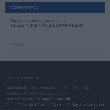
CONTATTACI
Mail:
redazione@oggicronaca.it
Tel. 339.4501161 ANCHE SU WHATSAPP
OGGI CRONACA
Quotidiano d'informazione on line edito dall'Associazione
Italiana Gutenberg P.IVA 02305570067.
Direttore responsabile:
Angelo Bottiroli
.
Aut. del Tribunale di Tortona (AL) n. 4/10, Registro Stampa del