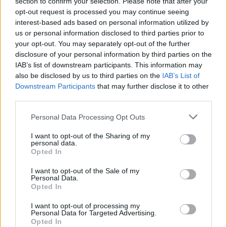
section to confirm your selection. Please note that after your
opt-out request is processed you may continue seeing
interest-based ads based on personal information utilized by
Condividi:
us or personal information disclosed to third parties prior to
WhatsApp
Telegram
your opt-out. You may separately opt-out of the further
disclosure of your personal information by third parties on the
Stampa
IAB’s list of downstream participants. This information may
also be disclosed by us to third parties on the
IAB’s List of
Downstream Participants
that may further disclose it to other
Correlati
third parties.
Personal Data Processing Opt Outs
I want to opt-out of the Sharing of my
personal data.
Opted In
Silvia Poko Canape di
La tortonese Silvia
Villaromagnano
Poko Canape neo
I want to opt-out of the Sale of my
campionessa italiana
campionessa italiana
Personal Data.
Opted In
dei giochi
cadette premiata dal
studenteschi
Sindaco
I want to opt-out of processing my
3 Giugno 2022
14 Ottobre 2023
Personal Data for Targeted Advertising.
Opted In
In "Tortonese"
In "Prima Pagina (AL)"