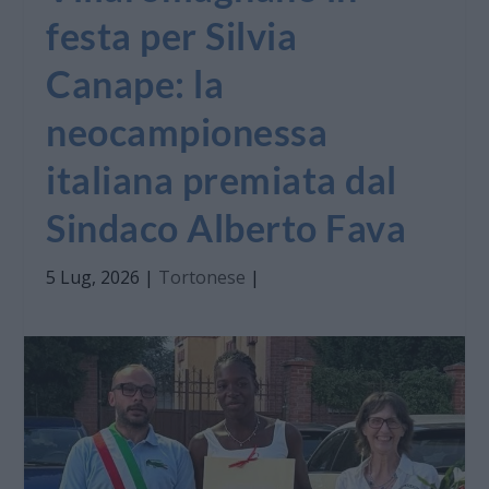
festa per Silvia
Canape: la
neocampionessa
italiana premiata dal
Sindaco Alberto Fava
5 Lug, 2026
|
Tortonese
|