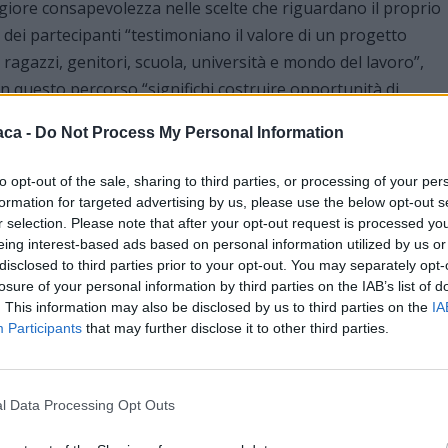
giore consapevolezza nelle scelte che riguardano il proprio
 dei partecipanti “testimoniano il valore di un progetto
 ragazzi, genitori, scuola, università e mondo del lavoro”,
 questo percorso “significhi costruire opportunità di
gure”.
aca -
Do Not Process My Personal Information
nto in Liguria
to opt-out of the sale, sharing to third parties, or processing of your per
formation for targeted advertising by us, please use the below opt-out s
ione Liguria con delega alla Formazione, ha celebrato i
r selection. Please note that after your opt-out request is processed y
 di constatare il quinto sold out consecutivo, confermando u
eing interest-based ads based on personal information utilized by us or
cord e il grande interesse che l’iniziativa sta riscuotendo
disclosed to third parties prior to your opt-out. You may separately opt-
losure of your personal information by third parties on the IAB’s list of
. This information may also be disclosed by us to third parties on the
IA
Participants
that may further disclose it to other third parties.
alla vicepresidente, è quello di “offrire a studenti e genitori
e informazioni qualificate”, sostenendo i ragazzi per aiutarli
e a valorizzare i propri talenti attraverso il dialogo con
l Data Processing Opt Outs
idabili”. La Regione intende proseguire convintamente in
o efficace e una formazione consapevole siano fondamental