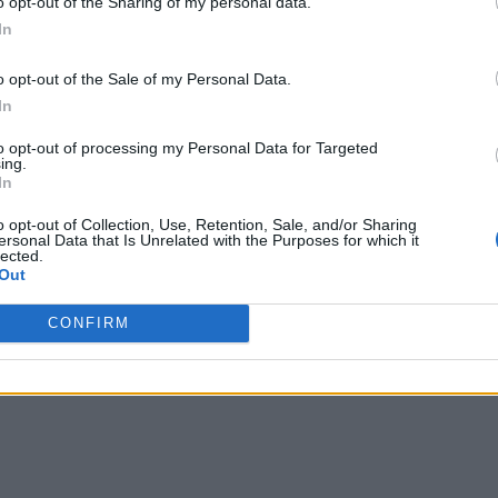
o opt-out of the Sharing of my personal data.
lte migliori per il proprio futuro, sia personale che
In
o opt-out of the Sale of my Personal Data.
In
orio
to opt-out of processing my Personal Data for Targeted
ella giornata di oggi si è svolto anche un incontro a
ing.
In
tour dedicato all’orientamento scolastico proseguirà il suo
uenti appuntamenti:
o opt-out of Collection, Use, Retention, Sale, and/or Sharing
ersonal Data that Is Unrelated with the Purposes for which it
lected.
menti farà tappa a Cairo Montenotte.
Out
à nell’Imperiese per un incontro organizzato a Dolceacqua.
CONFIRM
eventi sono a partecipazione completamente gratuita. Per
 effettuare l’iscrizione attraverso il sito web dedicato di