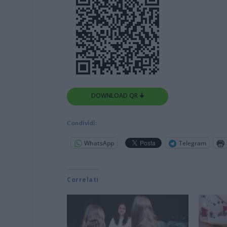
DOWNLOAD QR 🠋
Condividi:
WhatsApp
Telegram
Correlati