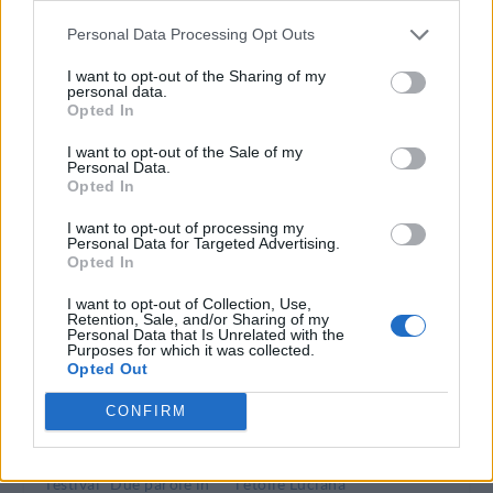
Personal Data Processing Opt Outs
DOWNLOAD QR 🠋
I want to opt-out of the Sharing of my
personal data.
Opted In
Condividi:
I want to opt-out of the Sale of my
WhatsApp
Telegram
Personal Data.
Opted In
Stampa
I want to opt-out of processing my
Personal Data for Targeted Advertising.
Opted In
Correlati
I want to opt-out of Collection, Use,
Retention, Sale, and/or Sharing of my
Personal Data that Is Unrelated with the
Purposes for which it was collected.
Opted Out
CONFIRM
Libri, incontri e
Il cantautore Ron
trekking: torna a
ospite a Diano Marina
Diano Marina il
Galà di danza con
festival “Due parole in
l’étoile Luciana