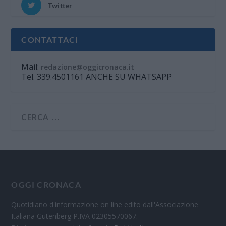
Twitter
CONTATTACI
Mail:
redazione@oggicronaca.it
Tel. 339.4501161 ANCHE SU WHATSAPP
OGGI CRONACA
Quotidiano d'informazione on line edito dall'Associazione
Italiana Gutenberg P.IVA 02305570067.