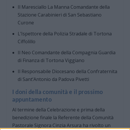
Il Maresciallo La Manna Comandante della
Stazione Carabinieri di San Sebastiano
Curone
L’Ispettore della Polizia Stradale di Tortona
Ciffolillo
Il Neo Comandante della Compagnia Guardia
di Finanza di Tortona Viggiano
Il Responsabile Diocesano della Confraternita
di Sant’Antonio da Padova Pivetti
I doni della comunità e il prossimo
appuntamento
Al termine della Celebrazione e prima della
benedizione finale la Referente della Comunità
Pastorale Signora Cinzia Arsura ha rivolto un