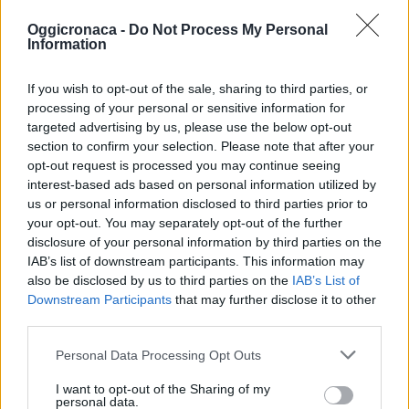
ringraziamento particolare a S. E. Il Vescovo
Oggicronaca -
Do Not Process My Personal
Marini per il ministero pastorale che svolge con
Information
tanta dedizione in mezzo al suo popolo, con
un’attenzione particolare alle piccole comunità,
If you wish to opt-out of the sale, sharing to third parties, or
mentre gli appartenenti al Consiglio Pastorale
processing of your personal or sensitive information for
targeted advertising by us, please use the below opt-out
hanno offerto al Presule in simbolo di
section to confirm your selection. Please note that after your
riconoscenza per questa visita così importante
opt-out request is processed you may continue seeing
alcuni libri di storia locale e una croce pettorale,
interest-based ads based on personal information utilized by
us or personal information disclosed to third parties prior to
con l’augurio di poter sempre essere ricordati
your opt-out. You may separately opt-out of the further
nelle sue preghiere.
disclosure of your personal information by third parties on the
IAB’s list of downstream participants. This information may
Subito dopo, in collaborazione con
also be disclosed by us to third parties on the
IAB’s List of
Downstream Participants
that may further disclose it to other
l’Amministrazione Comunale, tutti gli intervenuti
third parties.
si sono ritrovati presso la Sala Giunta del
Consiglio Comunale per un rinfresco e un
Personal Data Processing Opt Outs
brindisi augurale, con la gioia di ritrovarci tutti
I want to opt-out of the Sharing of my
insieme ancora una volta con il nostro Vescovo
personal data.