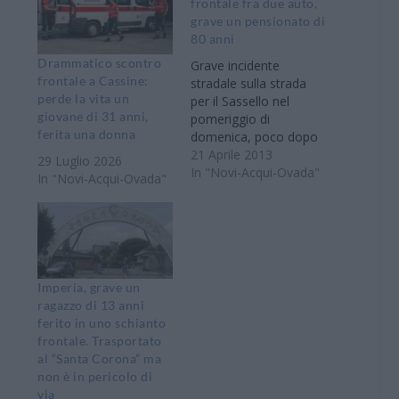
frontale fra due auto,
grave un pensionato di
80 anni
Drammatico scontro
Grave incidente
frontale a Cassine:
stradale sulla strada
perde la vita un
per il Sassello nel
giovane di 31 anni,
pomeriggio di
ferita una donna
domenica, poco dopo
le 16,30: per cause
21 Aprile 2013
29 Luglio 2026
ancora in corso di
In "Novi-Acqui-Ovada"
In "Novi-Acqui-Ovada"
accertamento un fiat
Panda si è scontrata
frontalmente con una
Peugeot. Ad avere a
peggio è stato un
pensionato di 80 anni
Imperia, grave un
rimasto incastrato tra
ragazzo di 13 anni
le lamiere
ferito in uno schianto
dell’abitacolo…
frontale. Trasportato
al “Santa Corona” ma
non è in pericolo di
via