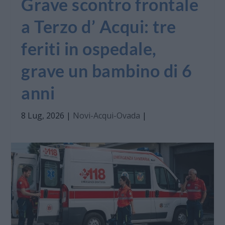
Grave scontro frontale
a Terzo d’ Acqui: tre
feriti in ospedale,
grave un bambino di 6
anni
8 Lug, 2026
|
Novi-Acqui-Ovada
|