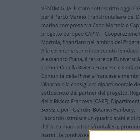
VENTIMIGLIA. È stato sottoscritto oggi ai G
per il Parco Marino Transfrontaliero dei 
marina compresa tra Capo Mortola e Cap M
progetto europeo CAP’M – Cooperazione tr
Mortola, finanziato nell’ambito del Progr
Alla cerimonia sono intervenuti il sindaco 
Alessandro Piana, il rettore dell’Universit
Comunità della Riviera Francese e sindaco d
Comunità della Riviera Francese e membro
Olharan e la consigliera dipartimentale del
sottoscritto dai partner del progetto: R
della Riviera Francese (CARF), Dipartiment
Servizio per i Giardini Botanici Hanbury.
L’accordo istituisce un quadro stabile di c
dell’area marina transfrontaliera, promuo
marini, la condivisione dei dati scientifici,