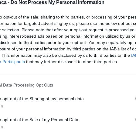
aca -
Do Not Process My Personal Information
 di Cap Martin e Capo Mortola e fondali San Gaetano. Il
ino Transfrontaliero dei Due Capi come spazio permanente d
to opt-out of the sale, sharing to third parties, or processing of your per
si, nel rispetto delle competenze di ciascun ente.
formation for targeted advertising by us, please use the below opt-out s
ziamo una collaborazione che guarda al futuro e riconosce
r selection. Please note that after your opt-out request is processed y
na visione condivisa, capace di superare i confini
eing interest-based ads based on personal information utilized by us or
disclosed to third parties prior to your opt-out. You may separately opt-
presentano un patrimonio comune e solo attraverso il lavor
losure of your personal information by third parties on the IAB’s list of
ifica e territori possiamo garantirne la conservazione. Un
. This information may also be disclosed by us to third parties on the
IA
pesca, l’acquacoltura, il turismo sostenibile e tutte le
Participants
that may further disclose it to other third parties.
one Liguria continuerà a investire nella cooperazione
cono risultati concreti per l’ambiente e per lo sviluppo
ore regionale Alessandro Piana.
l Data Processing Opt Outs
 Comitato di Pilotaggio del progetto per fare il punto sui
o opt-out of the Sharing of my personal data.
 di monitoraggio e definire le prospettive future della
In
e Francia, consolidando il percorso avviato dal progetto
 Marino Transfrontaliero dei Due Capi.
o opt-out of the Sale of my Personal Data.
In