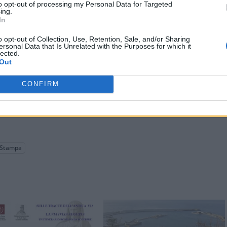
to opt-out of processing my Personal Data for Targeted
ing.
In
o opt-out of Collection, Use, Retention, Sale, and/or Sharing
ersonal Data that Is Unrelated with the Purposes for which it
lected.
Out
CONFIRM
Stampa