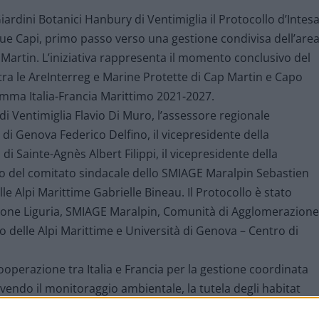
iardini Botanici Hanbury di Ventimiglia il Protocollo d’Intes
Due Capi, primo passo verso una gestione condivisa dell’are
artin. L’iniziativa rappresenta il momento conclusivo del
a le AreInterreg e Marine Protette di Cap Martin e Capo
amma Italia-Francia Marittimo 2021-2027.
di Ventimiglia Flavio Di Muro, l’assessore regionale
à di Genova Federico Delfino, il vicepresidente della
i Sainte-Agnès Albert Filippi, il vicepresidente della
 del comitato sindacale dello SMIAGE Maralpin Sebastien
le Alpi Marittime Gabrielle Bineau. Il Protocollo è stato
egione Liguria, SMIAGE Maralpin, Comunità di Agglomerazione
o delle Alpi Marittime e Università di Genova – Centro di
ooperazione tra Italia e Francia per la gestione coordinata
vendo il monitoraggio ambientale, la tutela degli habitat
 la sensibilizzazione e il coordinamento delle attività di