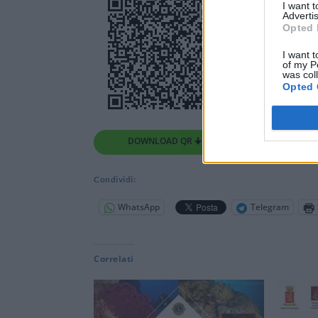
I want 
Advertis
Opted 
I want t
of my P
was col
Opted 
DOWNLOAD QR 🠋
Condividi:
WhatsApp
Telegram
Correlati