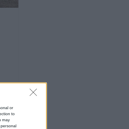
sonal or
ection to
ou may
 personal