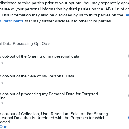
disclosed to third parties prior to your opt-out. You may separately opt-
losure of your personal information by third parties on the IAB’s list of
. This information may also be disclosed by us to third parties on the
IA
Participants
that may further disclose it to other third parties.
e.
l Data Processing Opt Outs
norile che ha coordinato le attività, il minore è stato
ntro di Prima Accoglienza di Torino. Essendo il
o opt-out of the Sharing of my personal data.
liminari, per il giovane vige attualmente la presunzione di
In
a, come formalmente ribadito in sede di nulla osta alla
ratore della Repubblica presso il Tribunale per i Minorenni.
o opt-out of the Sale of my Personal Data.
In
lla cittadinanza
to opt-out of processing my Personal Data for Targeted
ing.
o delle procedure previste dal “Codice rosso”, si è rivelato
In
arabinieri hanno cercato di instaurare con le vittime. I
o opt-out of Collection, Use, Retention, Sale, and/or Sharing
correttezza della scelta di denunciare, passaggio
ersonal Data that Is Unrelated with the Purposes for which it
lected.
se uscire dall’ombra ed essere preso in carico dalle
Out