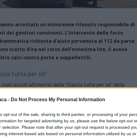
a hanno arrestato un minorenne ritenuto responsabile di
i dei genitori conviventi. L’intervento delle forze
 drammatica richiesta d’aiuto pervenuta al 112 da parte
a uno scatto d’ira nel corso dell’ennesima lite, li aveva
ltre calci contro porte e suppellettili.
anza tutta per sé”
tati accolti all’interno della “Stanza tutta per sé” della
etto, hanno trovato la forza di raccontare di essere da
aca -
Do Not Process My Personal Information
a da parte del figlio, consistenti in:
to opt-out of the sale, sharing to third parties, or processing of your per
formation for targeted advertising by us, please use the below opt-out s
r selection. Please note that after your opt-out request is processed y
eing interest-based ads based on personal information utilized by us or