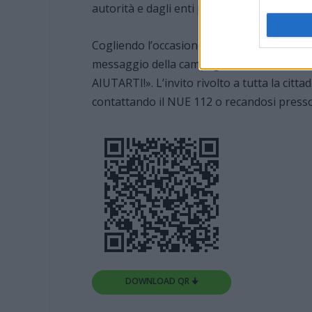
autorità e dagli enti preposti.
Cogliendo l’occasione di questo intervento
messaggio della campagna informativa da
AIUTARTI!». L’invito rivolto a tutta la citta
contattando il NUE 112 o recandosi presso 
DOWNLOAD QR 🠋