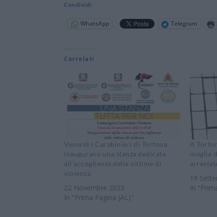
Condividi:
WhatsApp
Telegram
Correlati
Venerdì i Carabinieri di Tortona
A Torto
inaugurano una stanza dedicata
moglie d
all’accoglienza delle vittime di
arrestat
violenza
19 Sett
22 Novembre 2023
In "Prim
In "Prima Pagina (AL)"