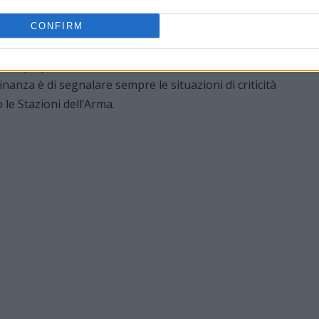
CONFIRM
, i Carabinieri della Compagnia di Tortona rinnovano il
 tempo promossa sul territorio: «CHIEDI AIUTO: POSSIAMO
dinanza è di segnalare sempre le situazioni di criticità
le Stazioni dell’Arma.