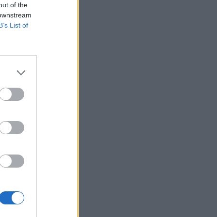
out of the
 downstream
B’s List of