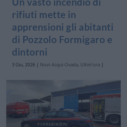
Un vasto incendio di
rifiuti mette in
apprensioni gli abitanti
di Pozzolo Formigaro e
dintorni
3 Giu, 2026
|
Novi-Acqui-Ovada
,
Ultim'ora
|