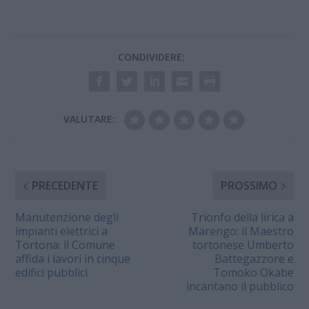
sono previste due
tariffe, quella diurna in
vigore dalle ore 7 alle
ore 22 e quella
CONDIVIDERE:
notturna nella…
VALUTARE:
PRECEDENTE
PROSSIMO
Manutenzione degli
Trionfo della lirica a
impianti elettrici a
Marengo: il Maestro
Tortona: il Comune
tortonese Umberto
affida i lavori in cinque
Battegazzore e
edifici pubblici
Tomoko Okabe
incantano il pubblico