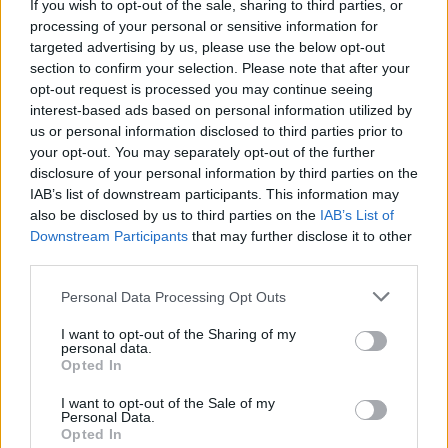
If you wish to opt-out of the sale, sharing to third parties, or
processing of your personal or sensitive information for
targeted advertising by us, please use the below opt-out
section to confirm your selection. Please note that after your
DOWNLOAD QR 🠋
opt-out request is processed you may continue seeing
interest-based ads based on personal information utilized by
Condividi:
us or personal information disclosed to third parties prior to
your opt-out. You may separately opt-out of the further
WhatsApp
Telegram
disclosure of your personal information by third parties on the
IAB’s list of downstream participants. This information may
Stampa
also be disclosed by us to third parties on the
IAB’s List of
Downstream Participants
that may further disclose it to other
third parties.
Correlati
Personal Data Processing Opt Outs
TORTONA: Aumentati
del 20% i prezzi dei
I want to opt-out of the Sharing of my
personal data.
parcheggi, diminuiti
Opted In
quelli alla ex Caserma
e la gente si adegua
Vi manca un garage? A
I want to opt-out of the Sale of my
30 euro al mese c’è il
Personal Data.
Dal primo gennaio
Opted In
parking all’ ex
parcheggiare l’auto