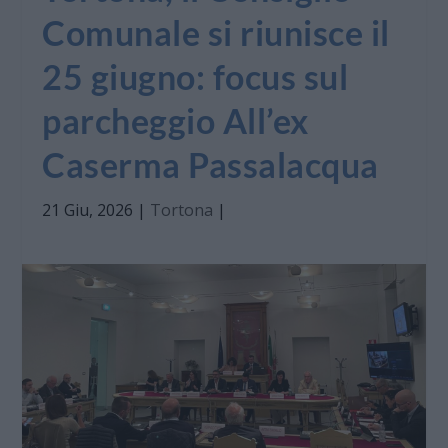
Comunale si riunisce il
25 giugno: focus sul
parcheggio All’ex
Caserma Passalacqua
21 Giu, 2026
|
Tortona
|