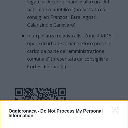
legate al decoro urbano e alla cura del
patrimonio pubblico” (presentata dai
consiglieri Franzosi, Fara, Agosti,
Galanzino e Canevaro).
Interpellanza relativa alle “Zone R9/R15:
opere di urbanizzazione e loro presa in
carico da parte dell’amministrazione
comunale” (presentata dal consigliere
Cortesi Pierpaolo).
Oggicronaca -
Do Not Process My Personal
Information