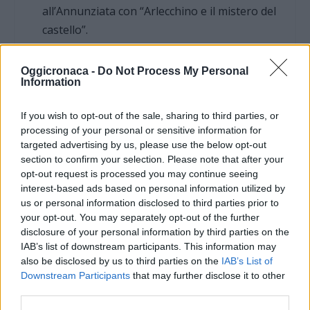
all’Annunziata con “Arlecchino e il mistero del
castello”.
Non mancheranno le tradizionali
serate
Oggicronaca -
Do Not Process My Personal
danzanti
:
Graziella Group
si esibirà l’11 giugno, il
Information
29 luglio e il 3 settembre al parco La Lucciola.
Lillo Baroni
animerà invece il pubblico il 19
If you wish to opt-out of the sale, sharing to third parties, or
processing of your personal or sensitive information for
giugno al parco La Lucciola, il 10 luglio all’Area
targeted advertising by us, please use the below opt-out
Matteotti e l’11 settembre ancora al parco La
section to confirm your selection. Please note that after your
Lucciola.
opt-out request is processed you may continue seeing
interest-based ads based on personal information utilized by
us or personal information disclosed to third parties prior to
Le Notti del Cinema
your opt-out. You may separately opt-out of the further
A chiudere idealmente il cartellone sarà uno
disclosure of your personal information by third parties on the
IAB’s list of downstream participants. This information may
degli appuntamenti più apprezzati dal pubblico:
also be disclosed by us to third parties on the
IAB’s List of
“Le Notti del Cinema”
, in programma dal 30
Downstream Participants
that may further disclose it to other
giugno al 5 luglio in piazza Malaspina. Per sei
third parties.
serate consecutive la piazza si trasformerà in