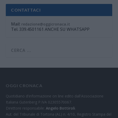
CONTATTACI
Mail:
redazione@oggicronaca.it
Tel. 339.4501161 ANCHE SU WHATSAPP
OGGI CRONACA
Quotidiano d'informazione on line edito dall'Associazione
Italiana Gutenberg P.IVA 02305570067.
Direttore responsabile:
Angelo Bottiroli
.
Aut. del Tribunale di Tortona (AL) n. 4/10, Registro Stampa del