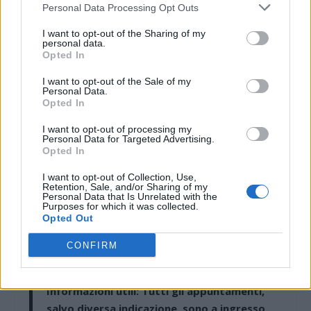
Personal Data Processing Opt Outs
una grande arena all’aperto con proiezioni
gratuite ad accesso libero, offrendo a cittadini e
I want to opt-out of the Sharing of my
personal data.
visitatori l’occasione di vivere il fascino del
Opted In
cinema sotto le stelle nel cuore della città.
I want to opt-out of the Sale of my
Personal Data.
Opted In
L’Amministrazione comunale ringrazia tutti
coloro che hanno contribuito alla realizzazione
I want to opt-out of processing my
Personal Data for Targeted Advertising.
di “Estate di Eventi 2026”: Regione Piemonte,
Opted In
Fondazione Cassa di Risparmio di Alessandria,
I want to opt-out of Collection, Use,
Alexala, le associazioni coinvolte, i partner
Retention, Sale, and/or Sharing of my
Personal Data that Is Unrelated with the
organizzativi e gli sponsor che, con il loro
Purposes for which it was collected.
Opted Out
sostegno, rendono possibile ogni anno un
programma ricco di iniziative culturali e di
CONFIRM
intrattenimento.
Informazioni utili:
Tutti gli appuntamenti,
salvo diversa indicazione, sono a
ingresso