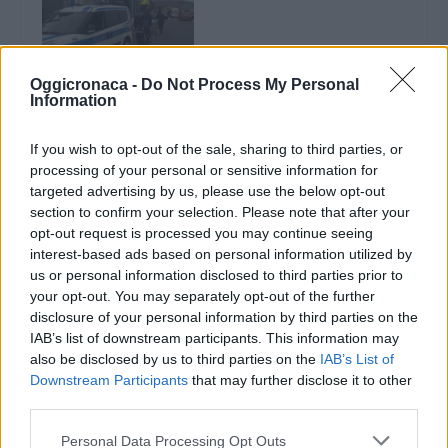
Il Comune di Diano
Oggicronaca -
Do Not Process My Personal
Marina destina 59
Information
mila euro per
migliorare la sicurezza
If you wish to opt-out of the sale, sharing to third parties, or
e assumere nuovi
processing of your personal or sensitive information for
Vigili stagionali
targeted advertising by us, please use the below opt-out
24 Marzo 2018
section to confirm your selection. Please note that after your
In "Diano Marina"
opt-out request is processed you may continue seeing
interest-based ads based on personal information utilized by
us or personal information disclosed to third parties prior to
your opt-out. You may separately opt-out of the further
disclosure of your personal information by third parties on the
IAB’s list of downstream participants. This information may
also be disclosed by us to third parties on the
IAB’s List of
CONDIVIDERE:
Downstream Participants
that may further disclose it to other
third parties.
Personal Data Processing Opt Outs