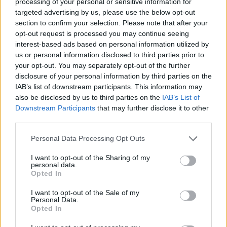
processing of your personal or sensitive information for
targeted advertising by us, please use the below opt-out
DOWNLOAD QR 🠋
section to confirm your selection. Please note that after your
opt-out request is processed you may continue seeing
interest-based ads based on personal information utilized by
Condividi:
us or personal information disclosed to third parties prior to
your opt-out. You may separately opt-out of the further
WhatsApp
Telegram
disclosure of your personal information by third parties on the
Stampa
IAB’s list of downstream participants. This information may
also be disclosed by us to third parties on the
IAB’s List of
Downstream Participants
that may further disclose it to other
third parties.
Correlati
Personal Data Processing Opt Outs
CASALE
MONFERRATO: Una
I want to opt-out of the Sharing of my
due giorni di
personal data.
esercitazioni per la
Opted In
Protezione Civile sul
A Casale Monferrato
fiume Po
I want to opt-out of the Sale of my
torna l’esercitazione
Personal Data.
di Protezione Civile
Torna l'annuale
Opted In
Un Po di Sesia
esercitazione della
Protezione Civile Po