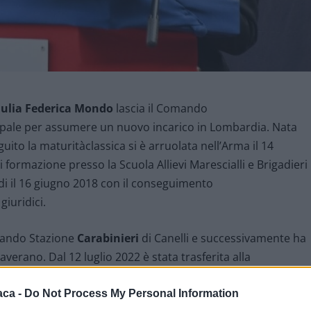
iulia Federica Mondo
lascia il Comando
ipale per assumere un nuovo incarico in Lombardia. Nata
ito la maturitàclassica si è arruolata nell’Arma il 14
 formazione presso la Scuola Allievi Marescialli e Brigadieri
di il 16 giugno 2018 con il conseguimento
giuridici.
mando Stazione
Carabinieri
di Canelli e successivamente ha
verano. Dal 12 luglio 2022 è stata trasferita alla
ipale, dove ha ricoperto anche il ruolo di comandante in
arzo 2025, mantenendo poi il ruolo di vice
aca -
Do Not Process My Personal Information