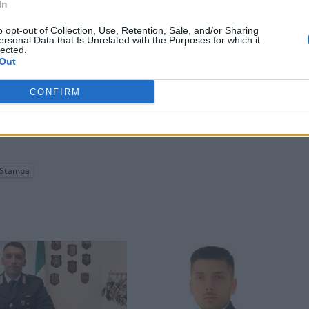
In
o opt-out of Collection, Use, Retention, Sale, and/or Sharing
ersonal Data that Is Unrelated with the Purposes for which it
lected.
Out
CONFIRM
Stampa