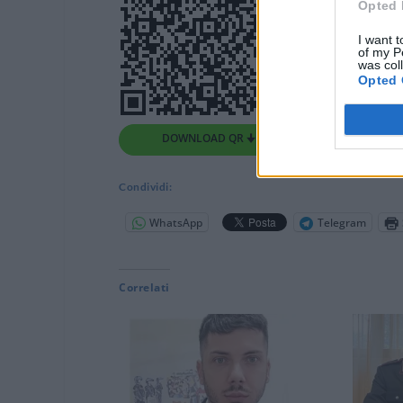
Opted 
I want t
of my P
was col
Opted 
DOWNLOAD QR 🠋
Condividi:
WhatsApp
Telegram
Correlati