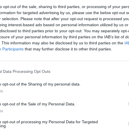
to opt-out of the sale, sharing to third parties, or processing of your per
formation for targeted advertising by us, please use the below opt-out s
r selection. Please note that after your opt-out request is processed y
eing interest-based ads based on personal information utilized by us or
disclosed to third parties prior to your opt-out. You may separately opt-
losure of your personal information by third parties on the IAB’s list of
. This information may also be disclosed by us to third parties on the
IA
Participants
that may further disclose it to other third parties.
ondo
ha proseguito gli studi accademici, conseguendo nel
nza e un
master
di primo livello in Criminologia e studi
l Data Processing Opt Outs
Nucleo informativo
del
Reparto Operativo
di Como, sua
o opt-out of the Sharing of my personal data.
e amici
Carabinieri
di tutto il Comando Provinciale di
In
o opt-out of the Sale of my Personal Data.
In
to opt-out of processing my Personal Data for Targeted
ing.