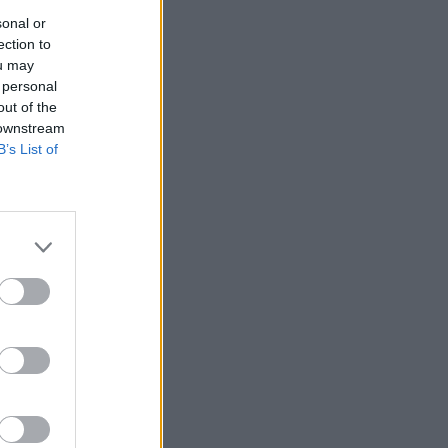
sonal or
ection to
ou may
 personal
out of the
 downstream
B’s List of