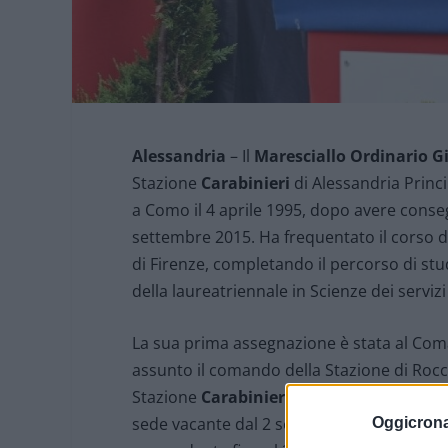
Alessandria
– Il
Maresciallo Ordinario G
Stazione
Carabinieri
di Alessandria Princ
a Como il 4 aprile 1995, dopo avere consegu
settembre 2015. Ha frequentato il corso di
di Firenze, completando il percorso di stu
della laureatriennale in Scienze dei servizi 
La sua prima assegnazione è stata al Co
assunto il comando della Stazione di Rocca
Stazione
Carabinieri
di Alessandria Princ
sede vacante dal 2 settembre 2024 al 31 m
Oggicron