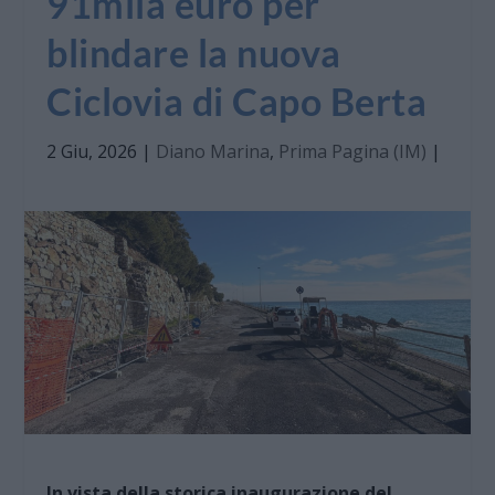
91mila euro per
blindare la nuova
Ciclovia di Capo Berta
2 Giu, 2026
|
Diano Marina
,
Prima Pagina (IM)
|
In vista della storica inaugurazione del