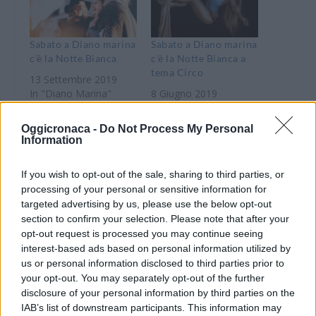
Sabato a Diano marina
Sabato a Diano marina
c’è la Notte Bianca
c’è la Notte Bianca a
tema Circo
13 Settembre 2019
In "Diano Marina"
8 Giugno 2019
In "Diano Marina"
Oggicronaca -
Do Not Process My Personal
Information
If you wish to opt-out of the sale, sharing to third parties, or
processing of your personal or sensitive information for
Due manifestazioni a
targeted advertising by us, please use the below opt-out
Diano Marina per il
section to confirm your selection. Please note that after your
week end: Notte
opt-out request is processed you may continue seeing
Bianca e
interest-based ads based on personal information utilized by
manifestazioni ludico-
us or personal information disclosed to third parties prior to
sportive
your opt-out. You may separately opt-out of the further
8 Giugno 2018
disclosure of your personal information by third parties on the
In "Diano Marina"
IAB’s list of downstream participants. This information may