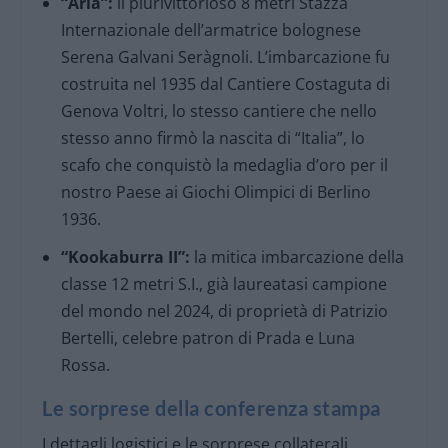
“Aria”:
il plurivittorioso 8 metri Stazza
Internazionale dell’armatrice bolognese
Serena Galvani Seràgnoli. L’imbarcazione fu
costruita nel 1935 dal Cantiere Costaguta di
Genova Voltri, lo stesso cantiere che nello
stesso anno firmò la nascita di “Italia”, lo
scafo che conquistò la medaglia d’oro per il
nostro Paese ai Giochi Olimpici di Berlino
1936.
“Kookaburra II”:
la mitica imbarcazione della
classe 12 metri S.I., già laureatasi campione
del mondo nel 2024, di proprietà di Patrizio
Bertelli, celebre patron di Prada e Luna
Rossa.
Le sorprese della conferenza stampa
I dettagli logistici e le sorprese collaterali