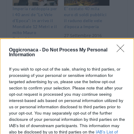
Imperia raddoppia per
E’ costato 40 mila
i 40 anni de “Le Vele
euro di soldi pubblici
d’Epoca”: in arrivo il
il raduno delle vele
Mondiale 12 Metri e il
d’epoca a Imperia
mito Mauro
27 Settembre 2016
Pelaschier
In "Imperia"
30 Giugno 2026
Oggicronaca -
Do Not Process My Personal
In "Imperia"
Information
If you wish to opt-out of the sale, sharing to third parties, or
processing of your personal or sensitive information for
targeted advertising by us, please use the below opt-out
section to confirm your selection. Please note that after your
Ineja di Imperia era
opt-out request is processed you may continue seeing
presente a Vele
interest-based ads based on personal information utilized by
d’epoca
us or personal information disclosed to third parties prior to
10 Settembre 2019
your opt-out. You may separately opt-out of the further
In "Imperia"
disclosure of your personal information by third parties on the
IAB’s list of downstream participants. This information may
also be disclosed by us to third parties on the
IAB’s List of