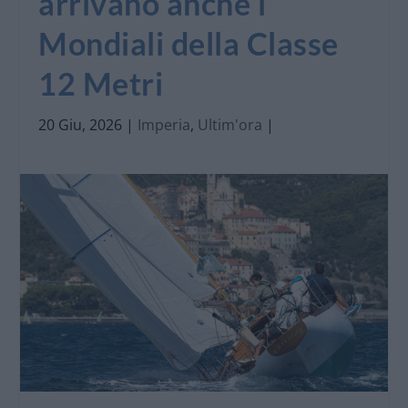
arrivano anche i
Mondiali della Classe
12 Metri
20 Giu, 2026
|
Imperia
,
Ultim'ora
|