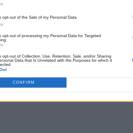
In
o opt-out of the Sale of my Personal Data.
In
to opt-out of processing my Personal Data for Targeted
ing.
one per immergersi nella vitalità di Imperia, lasciandosi
In
la e dal fascino intramontabile degli
o opt-out of Collection, Use, Retention, Sale, and/or Sharing
ersonal Data that Is Unrelated with the Purposes for which it
lected.
Out
CONFIRM