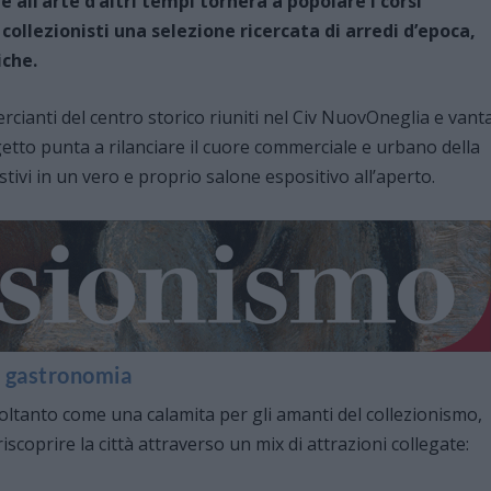
all’arte d’altri tempi tornerà a popolare i corsi
e collezionisti una selezione ricercata di arredi d’epoca,
iche.
ercianti del centro storico riuniti nel Civ NuovOneglia e vant
getto punta a rilanciare il cuore commerciale e urbano della
stivi in un vero e proprio salone espositivo all’aperto.
e gastronomia
oltanto come una calamita per gli amanti del collezionismo,
coprire la città attraverso un mix di attrazioni collegate: