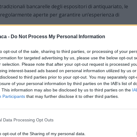
tradizionali bancarelle degli espositori di antiquariato, le
 regolarmente aperte per garantire un’esperienza di
irà l’occasione per varcare la soglia dei musei locali, struttur
aca -
Do Not Process My Personal Information
storica del territorio di Imperia.
to opt-out of the sale, sharing to third parties, or processing of your per
ristoranti della zona accoglieranno i passanti e i visitatori
formation for targeted advertising by us, please use the below opt-out s
igure, ideali da gustare nei dehors approfittando del clima
r selection. Please note that after your opt-out request is processed y
eing interest-based ads based on personal information utilized by us or
disclosed to third parties prior to your opt-out. You may separately opt-
dario 2026
losure of your personal information by third parties on the IAB’s list of
. This information may also be disclosed by us to third parties on the
IA
el tempo tra le atmosfere del passato, il Civ NuovOneglia
Participants
that may further disclose it to other third parties.
e date in agenda. Il mercatino tornerà a svolgersi nei seguenti
l Data Processing Opt Outs
o opt-out of the Sharing of my personal data.