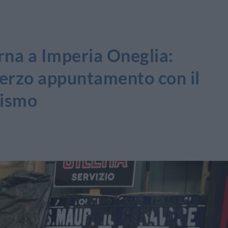
rna a Imperia Oneglia:
terzo appuntamento con il
nismo