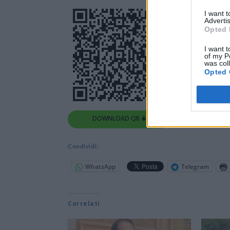
I want 
Advertis
Opted 
I want t
of my P
was col
Opted 
DOWNLOAD QR 🠋
Condividi:
WhatsApp
Telegram
Correlati