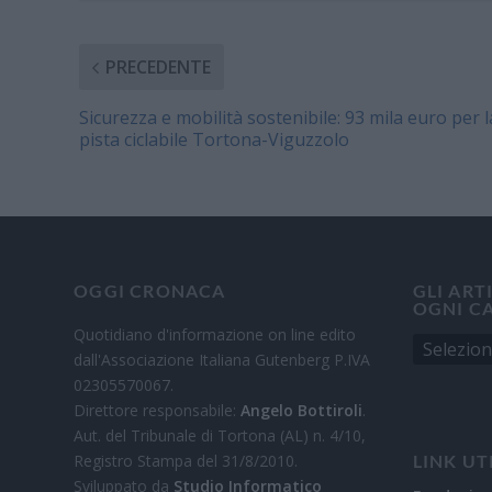
PRECEDENTE
Sicurezza e mobilità sostenibile: 93 mila euro per l
pista ciclabile Tortona-Viguzzolo
OGGI CRONACA
GLI ART
OGNI C
Quotidiano d'informazione on line edito
dall'Associazione Italiana Gutenberg P.IVA
02305570067.
Direttore responsabile:
Angelo Bottiroli
.
Aut. del Tribunale di Tortona (AL) n. 4/10,
Registro Stampa del 31/8/2010.
LINK UT
Sviluppato da
Studio Informatico