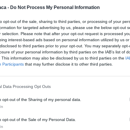
aca -
Do Not Process My Personal Information
 fase di istruttoria e revisione, durante la quale sono state
to opt-out of the sale, sharing to third parties, or processing of your per
 dai richiedenti dopo la prima graduatoria.
formation for targeted advertising by us, please use the below opt-out s
r selection. Please note that after your opt-out request is processed y
are chi si trova in un momento di difficoltà economica è una
eing interest-based ads based on personal information utilized by us or
ola e con l’approvazione dell’elenco definitivo e la chiusura
disclosed to third parties prior to your opt-out. You may separately opt-
losure of your personal information by third parties on the IAB’s list of
 alle tante famiglie che contano su questo sostegno per far
. This information may also be disclosed by us to third parties on the
IA
verificato che molti richiedenti non hanno mai fatto domanda
Participants
that may further disclose it to other third parties.
e la propria posizione anche per la partecipazione a futuri
Comunità Solidale Laura Gandolfo.
l Data Processing Opt Outs
o opt-out of the Sharing of my personal data.
In
o opt-out of the Sale of my Personal Data.
In