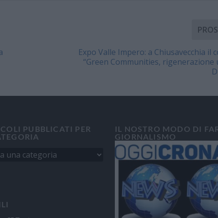
PROS
a
Expo Valle Impero: a Chiusavecchia il
“Green Communities, rigenerazione 
D
ICOLI PUBBLICATI PER
IL NOSTRO MODO DI FA
ATEGORIA
GIORNALISMO
ILI