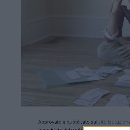
Approvato e pubblicato sul
sito Istituzio
beneficiare dei contributi per il pagamento