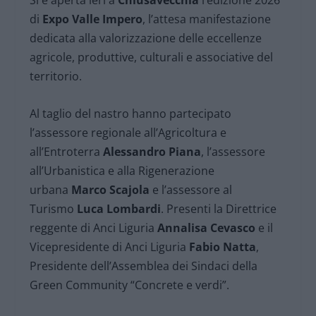
Si è aperta ieri a
Chiusavecchia
l’edizione 2026
di
Expo Valle Impero
, l’attesa manifestazione
dedicata alla valorizzazione delle eccellenze
agricole, produttive, culturali e associative del
territorio.
Al taglio del nastro hanno partecipato
l’assessore regionale all’Agricoltura e
all’Entroterra
Alessandro Piana
, l’assessore
all’Urbanistica e alla Rigenerazione
urbana
Marco Scajola
e l’assessore al
Turismo
Luca Lombardi
. Presenti la Direttrice
reggente di Anci Liguria
Annalisa Cevasco
e il
Vicepresidente di Anci Liguria
Fabio Natta
,
Presidente dell’Assemblea dei Sindaci della
Green Community “Concrete e verdi”.