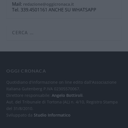
Mail:
redazione@oggicronaca.it
Tel. 339.4501161 ANCHE SU WHATSAPP
OGGI CRONACA
Quotidiano d'informazione on line edito dall'Associazione
Italiana Gutenberg P.IVA 02305570067.
Direttore responsabile:
Angelo Bottiroli
.
Aut. del Tribunale di Tortona (AL) n. 4/10, Registro Stampa
del 31/8/2010.
Sviluppato da
Studio Informatico