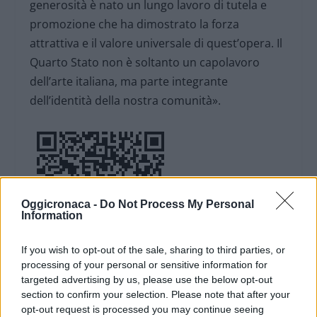
generosità è nato un lungo lavoro di tutela e
promozione che ha dimostrato la forza
attrattiva e il valore universale di quest’opera. Il
Quarto Stato non è soltanto un capolavoro
dell’arte italiana, ma parte integrante
dell’identità della nostra comunità».
Oggicronaca -
Do Not Process My Personal
Information
If you wish to opt-out of the sale, sharing to third parties, or
processing of your personal or sensitive information for
targeted advertising by us, please use the below opt-out
DOWNLOAD QR 🠋
section to confirm your selection. Please note that after your
opt-out request is processed you may continue seeing