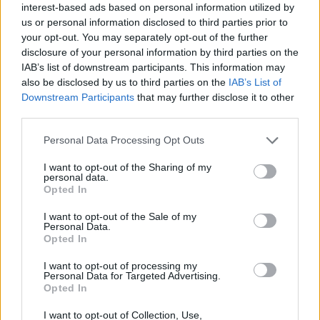
Condividi:
interest-based ads based on personal information utilized by
us or personal information disclosed to third parties prior to
WhatsApp
Telegram
your opt-out. You may separately opt-out of the further
disclosure of your personal information by third parties on the
Stampa
IAB’s list of downstream participants. This information may
also be disclosed by us to third parties on the
IAB’s List of
Downstream Participants
that may further disclose it to other
Correlati
third parties.
Personal Data Processing Opt Outs
I want to opt-out of the Sharing of my
personal data.
Opted In
Lunedì 10 giugno
Grande soddisfazione
l’insediamento di
per l’elezione di
I want to opt-out of the Sale of my
Alberto Cirio nuovo
Alberto Cirio, amico
Personal Data.
presidente della
di Diano Marina dove
Opted In
Regione Piemonte
viene sempre in
I want to opt-out of processing my
vacanza
9 Giugno 2019
Personal Data for Targeted Advertising.
In "Eventi"
29 Maggio 2019
Opted In
In "Diano Marina"
I want to opt-out of Collection, Use,