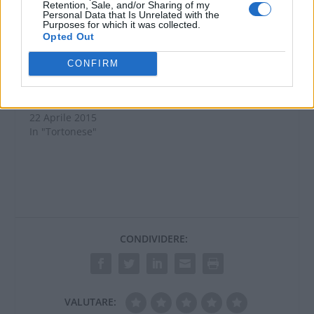
Retention, Sale, and/or Sharing of my
Personal Data that Is Unrelated with the
Purposes for which it was collected.
Opted Out
CONFIRM
Pellizza da Volpedo al
Terminal 1 di Milano
Malpensa
22 Aprile 2015
In "Tortonese"
CONDIVIDERE:
VALUTARE: