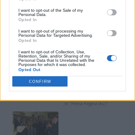
I want to opt-out of the Sale of my
Personal Data.
Opted In
Correlati
I want to opt-out of processing my
Personal Data for Targeted Advertising.
Opted In
I want to opt-out of Collection, Use,
Retention, Sale, and/or Sharing of my
A Tortona tornano le
Domani e domenica
Personal Data that Is Unrelated with the
Giornate d’Autunno
grazie al Fai si può
Purposes for which it was collected.
Opted Out
del FAI con visite
visitare la caserma dei
guidate, non mancate
Carabinieri di
CONFIRM
di vedere musei e…
Tortona, ma
prenotatevi
7 Ottobre 2024
In "Prima Pagina (AL)"
11 Ottobre 2024
In "Prima Pagina (AL)"