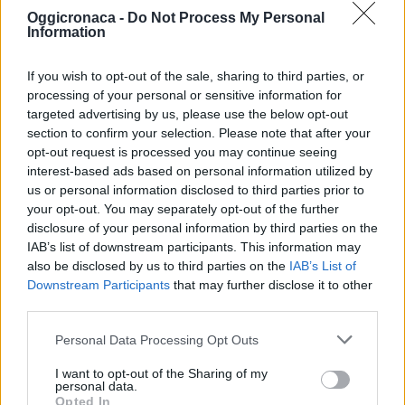
Tau
(1942) e
Comandante
(2023), oltre a immagini
Oggicronaca -
Do Not Process My Personal
d’archivio di navi e uomini in contesti assimilabili
Information
a quelli della Seconda Guerra Mondiale.
If you wish to opt-out of the sale, sharing to third parties, or
processing of your personal or sensitive information for
targeted advertising by us, please use the below opt-out
section to confirm your selection. Please note that after your
opt-out request is processed you may continue seeing
interest-based ads based on personal information utilized by
us or personal information disclosed to third parties prior to
your opt-out. You may separately opt-out of the further
disclosure of your personal information by third parties on the
IAB’s list of downstream participants. This information may
also be disclosed by us to third parties on the
IAB’s List of
Downstream Participants
that may further disclose it to other
DOWNLOAD QR 🠋
third parties.
Condividi:
Personal Data Processing Opt Outs
WhatsApp
Telegram
I want to opt-out of the Sharing of my
personal data.
Stampa
Opted In