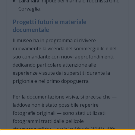
Lara Iaia
: nipote del marinaio fuochista Gino
Corvaglia.
Progetti futuri e materiale
documentale
Il museo ha in programma di rivivere
nuovamente la vicenda del sommergibile e del
suo comandante con nuovi approfondimenti,
dedicando particolare attenzione alle
esperienze vissute dai superstiti durante la
prigionia e nel primo dopoguerra.
Per la documentazione visiva, si precisa che —
laddove non è stato possibile reperire
fotografie originali — sono stati utilizzati
fotogrammi tratti dalle pellicole
cinematografiche
Uomini sul fondo
(1941),
Alfa