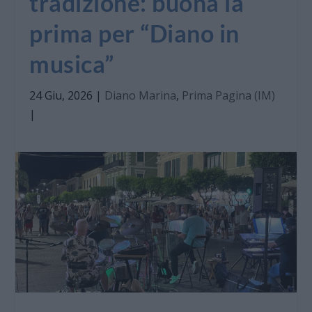
tradizione: buona la
prima per “Diano in
musica”
24 Giu, 2026
|
Diano Marina
,
Prima Pagina (IM)
|