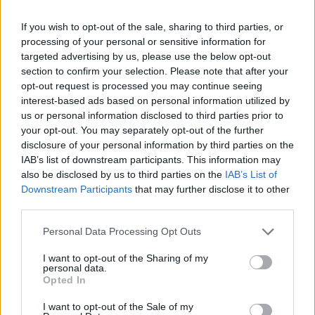
If you wish to opt-out of the sale, sharing to third parties, or
La banda musicale di
Domenica per le vie di
processing of your personal or sensitive information for
Diano Marina
Diano marina sfila la
targeted advertising by us, please use the below opt-out
domenica torna ad
banda musicale
section to confirm your selection. Please note that after your
esibirsi con una
16 Novembre 2019
opt-out request is processed you may continue seeing
sfilata-concerto per le
In "Diano Marina"
interest-based ads based on personal information utilized by
vie del Centro storico
us or personal information disclosed to third parties prior to
25 Novembre 2017
your opt-out. You may separately opt-out of the further
In "Diano Marina"
disclosure of your personal information by third parties on the
IAB’s list of downstream participants. This information may
also be disclosed by us to third parties on the
IAB’s List of
Downstream Participants
that may further disclose it to other
third parties.
Serate musicali del
Personal Data Processing Opt Outs
Martedì, Diano
Marina batte Alassio
I want to opt-out of the Sharing of my
personal data.
con un successo
Opted In
inaspettato
20 Luglio 2018
I want to opt-out of the Sale of my