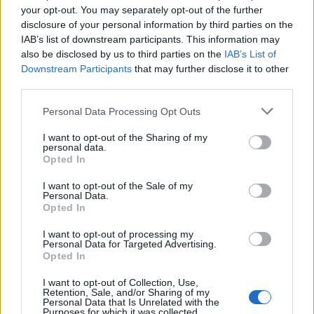
Ad Alessandria si
your opt-out. You may separately opt-out of the further
presenta un libro per
disclosure of your personal information by third parties on the
il Giorno della
IAB’s list of downstream participants. This information may
Memoria
also be disclosed by us to third parties on the
IAB’s List of
3 Febbraio 2016
Downstream Participants
that may further disclose it to other
In "Alessandria"
third parties.
Personal Data Processing Opt Outs
I want to opt-out of the Sharing of my
personal data.
Opted In
CONDIVIDERE:
I want to opt-out of the Sale of my
Personal Data.
Opted In
I want to opt-out of processing my
Personal Data for Targeted Advertising.
VALUTARE:
Opted In
I want to opt-out of Collection, Use,
Retention, Sale, and/or Sharing of my
Personal Data that Is Unrelated with the
Purposes for which it was collected.