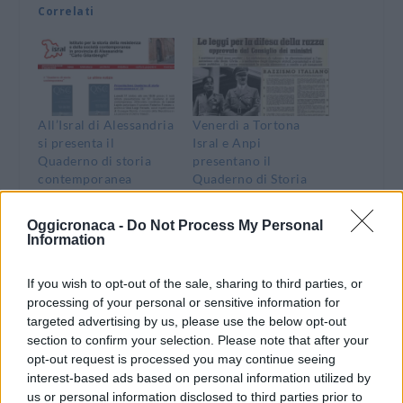
Correlati
All’Isral di Alessandria
Venerdì a Tortona
si presenta il
Isral e Anpi
Quaderno di storia
presentano il
contemporanea
Quaderno di Storia
Contemporanea
16 Ottobre 2016
dedicato alle
In "Dove Andare"
Oggicronaca -
Do Not Process My Personal
cosiddette leggi
Information
razziali
22 Novembre 2018
If you wish to opt-out of the sale, sharing to third parties, or
In "Dove Andare"
processing of your personal or sensitive information for
targeted advertising by us, please use the below opt-out
section to confirm your selection. Please note that after your
opt-out request is processed you may continue seeing
interest-based ads based on personal information utilized by
us or personal information disclosed to third parties prior to