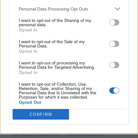
Personal Data Processing Opt Outs
DOWNLOAD QR 🠋
I want to opt-out of the Sharing of my
personal data.
Opted In
Condividi:
I want to opt-out of the Sale of my
WhatsApp
Telegram
Personal Data.
Opted In
Stampa
I want to opt-out of processing my
Personal Data for Targeted Advertising.
Opted In
Correlati
I want to opt-out of Collection, Use,
Retention, Sale, and/or Sharing of my
Personal Data that Is Unrelated with the
Purposes for which it was collected.
Opted Out
CONFIRM
Apertura
Uno stagno per la
straordinaria
città, il progetto
domenica 27 ottobre
didattico-digitale nel
del Giardino Botanico
Giardino Botanico