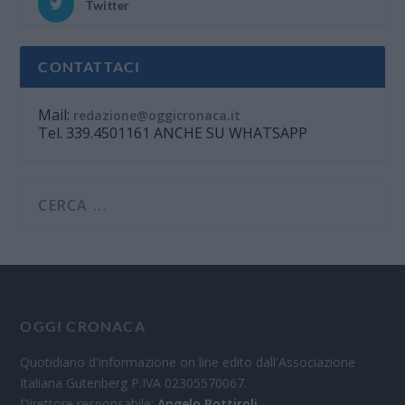
Twitter
CONTATTACI
Mail:
redazione@oggicronaca.it
Tel. 339.4501161 ANCHE SU WHATSAPP
OGGI CRONACA
Quotidiano d'informazione on line edito dall'Associazione
Italiana Gutenberg P.IVA 02305570067.
Direttore responsabile:
Angelo Bottiroli
.