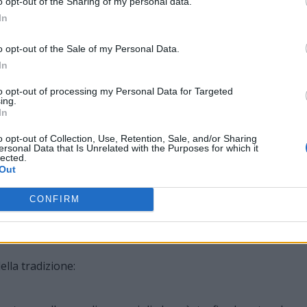
o opt-out of the Sharing of my personal data.
San Giovanni Battista realizzato da Gerardo Aucelli.
In
di enti e associazioni, tra cui la Città di Imperia, la Polizia
o opt-out of the Sale of my Personal Data.
athon Imperia, la Compagnia di San Leonardo, il Circolo ARCI
In
e Intercultura O.d.V. Grande successo continua a riscuotere
to opt-out of processing my Personal Data for Targeted
onfiabili e i trampolini elastici garantiscono il divertimento
ing.
In
o opt-out of Collection, Use, Retention, Sale, and/or Sharing
ttacoli serali
ersonal Data that Is Unrelated with the Purposes for which it
lected.
Out
19.30 dall’avvio del servizio gastronomico di Ineja Food. Ad
la storica pentola “Giuvanina”, celebre per aver conquistato i
CONFIRM
o oltre una tonnellata di stoccafisso e oggi diventata una
della tradizione: