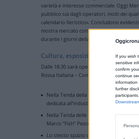
varietà e interesse commerciale. Oggi Mer
pubblico sia dagli operatori, molti dei qu
calendario fieristico». Concludono eviden
mostra mercato continui a richiamare visitat
durante i giorni della Festa di San Giovanni
Oggicron
Cultura, esposizioni e spazio bimb
If you wish 
sensitive in
Dalle 18.30 sarà operativa l’area culturale,
confirm you
Rossa Italiana – Comitato di Imperia. I vis
continue se
information 
further disc
Nella Tenda della Cultura, prosegue la 
participants
Downstream 
dedicata all’industria olearia imperiese 
Nella Tenda delle Esposizioni è allestit
Marco “Fish” Pesce, incentrata sul territ
Persona
Lo stesso spazio ospita la colorata PLOP