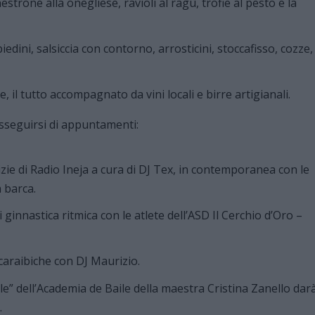
estrone alla onegliese, ravioli al ragù, trofie al pesto e la
edini, salsiccia con contorno, arrosticini, stoccafisso, cozze,
e, il tutto accompagnato da vini locali e birre artigianali.
seguirsi di appuntamenti:
tizie di Radio Ineja a cura di DJ Tex, in contemporanea con le
 barca.
 ginnastica ritmica con le atlete dell’ASD Il Cerchio d’Oro –
 caraibiche con DJ Maurizio.
able” dell’Academia de Baile della maestra Cristina Zanello dar
.