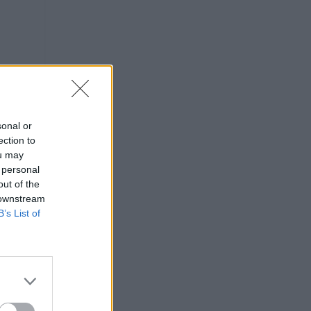
sonal or
ection to
ou may
 personal
out of the
 downstream
B’s List of
o