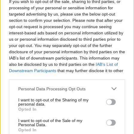
If you wish to opt-out of the sale, sharing to third parties, or
Sport, biologia e
Alessandria: venerdì
processing of your personal or sensitive information for
memoria: al Museo
doppio appuntamento
targeted advertising by us, please use the below opt-out
della Gambarina
al Museo Etnografico
section to confirm your selection. Please note that after your
inaugurata la mostra
"Gambarina"
opt-out request is processed you may continue seeing
di Davide Scapin
interest-based ads based on personal information utilized by
16 Ottobre 2014
us or personal information disclosed to third parties prior to
16 Giugno 2026
In "Lettere"
your opt-out. You may separately opt-out of the further
In "Alessandria"
disclosure of your personal information by third parties on the
IAB’s list of downstream participants. This information may
also be disclosed by us to third parties on the
IAB’s List of
Downstream Participants
that may further disclose it to other
third parties.
Al Museo della
Personal Data Processing Opt Outs
Gambarina si narra
dei migranti argentini
I want to opt-out of the Sharing of my
14 Maggio 2014
personal data.
Opted In
In "Lettere"
I want to opt-out of the Sale of my
Personal Data.
Opted In