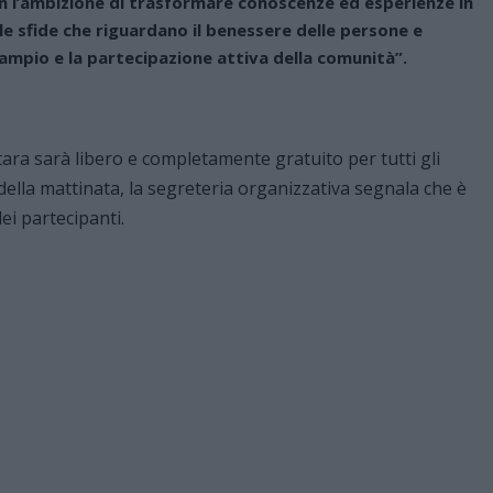
n l’ambizione di trasformare conoscenze ed esperienze in
e sfide che riguardano il benessere delle persone e
ampio e la partecipazione attiva della comunità”.
tara sarà libero e completamente gratuito per tutti gli
e della mattinata, la segreteria organizzativa segnala che è
ei partecipanti.