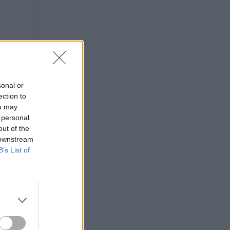
sonal or
ection to
ou may
 personal
out of the
 downstream
B’s List of