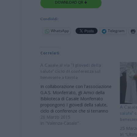
DOWNLOAD QR 🠋
Condividi:
WhatsApp
Telegram
Correlati
A Casale al via “I giovedì della
salute” ciclo di conferenza sul
benessere a tavola
In collaborazione con l'associazione
G.A.S. Monferrato, gli Amici della
Biblioteca di Casale Monferrato
propongono I giovedì della salute,
A Casale 
ciclo di conferenze che si terranno
salute” 
ogni giovedì, con scadenza mensile,
26 Marzo 2015
benesser
nell'Auditorium Santa Chiara. Gli
In "Valenza-Casale"
25 Marz
incontri sono incentrati tutti sulla
In "Ultim
salute a tavola, su come si possa