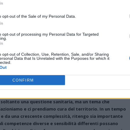
In
ione.
o opt-out of the Sale of my Personal Data.
In
to opt-out of processing my Personal Data for Targeted
che macro-aree tematiche, tra cui l’esperienza medica, il
ing.
In
 il benessere psicofisico e l’importanza strategica
o opt-out of Collection, Use, Retention, Sale, and/or Sharing
ersonal Data that Is Unrelated with the Purposes for which it
lected.
 le parole dell’assessore Rizzo
Out
saluti istituzionali di Annalisa Rizzo, Assessore all’Agricoltur
CONFIRM
ineare la trasversalità dell’iniziativa:
 soltanto una questione sanitaria, ma un tema che
elazioniamo e ci prendiamo cura del territorio. In un tempo
e da una crescente complessità, ritengo sia importante
ali competenze diverse e sensibilità differenti possano