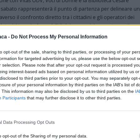
zione con Vitas ODV, Voci di Donne e la Biblioteca Cesare
i sabato rappresenterà il punto di partenza per delineare un
verso il confronto diretto tra i cittadini e gli operatori dei
relatori, i tempi e le modalità dei successivi appuntamenti
aca -
Do Not Process My Personal Information
to opt-out of the sale, sharing to third parties, or processing of your per
formation for targeted advertising by us, please use the below opt-out s
r selection. Please note that after your opt-out request is processed y
eing interest-based ads based on personal information utilized by us or
disclosed to third parties prior to your opt-out. You may separately opt-
losure of your personal information by third parties on the IAB’s list of
una tavola rotonda partecipata, coordinata da Maria
. This information may also be disclosed by us to third parties on the
IA
Participants
that may further disclose it to other third parties.
parte diverse figure professionali e sociali:
l Data Processing Opt Outs
o opt-out of the Sharing of my personal data.