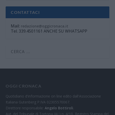
CONTATTACI
Mail:
redazione@oggicronaca.it
Tel. 339.4501161 ANCHE SU WHATSAPP
OGGI CRONACA
Quotidiano d'informazione on line edito dall'Associazione
Italiana Gutenberg P.IVA 02305570067.
Direttore responsabile:
Angelo Bottiroli
.
Aut. del Tribunale di Tortona (AL) n. 4/10, Registro Stampa del