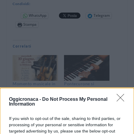
Condividi:
WhatsApp
Telegram
Stampa
Correlati
Momento musicale in
Pontecurone si
Biblioteca: gli allievi
prepara a “Maggio in
del Liceo Musicale
Musica” con i giovani
Oggicronaca -
Do Not Process My Personal
Umberto Eco
talenti del Liceo
Information
protagonisti a
Musicale Umberto Eco
Serravalle Scrivia
7 Maggio 2025
If you wish to opt-out of the sale, sharing to third parties, or
9 Giugno 2026
In "Tortonese"
processing of your personal or sensitive information for
In "Novi-Acqui-Ovada"
targeted advertising by us, please use the below opt-out