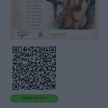
DOWNLOAD QR 🠋