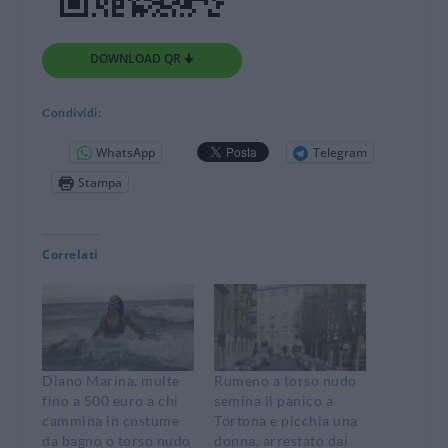
DOWNLOAD QR 🠋
Condividi:
WhatsApp
Telegram
Stampa
Correlati
Diano Marina, multe
Rumeno a torso nudo
fino a 500 euro a chi
semina il panico a
cammina in costume
Tortona e picchia una
da bagno o torso nudo
donna, arrestato dai