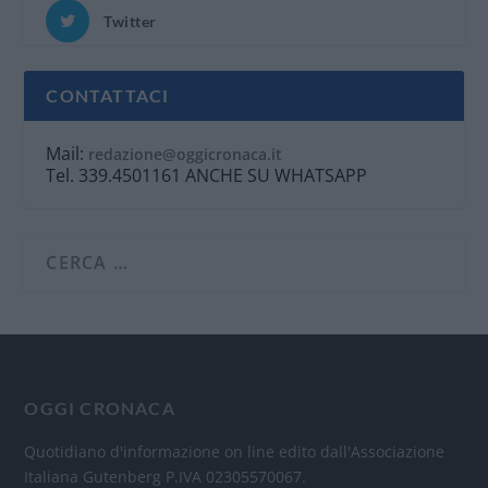
Twitter
CONTATTACI
Mail:
redazione@oggicronaca.it
Tel. 339.4501161 ANCHE SU WHATSAPP
OGGI CRONACA
Quotidiano d'informazione on line edito dall'Associazione
Italiana Gutenberg P.IVA 02305570067.