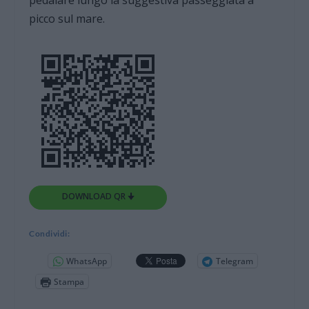
pedalare lungo la suggestiva passeggiata a
picco sul mare.
DOWNLOAD QR 🠋
Condividi:
WhatsApp
Telegram
Stampa