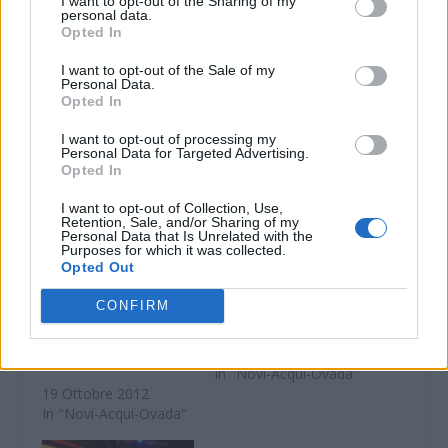
I want to opt-out of the Sharing of my
personal data.
Opted In
WhatsApp
Telegram
Stampa
I want to opt-out of the Sale of my
Personal Data.
Opted In
Correlati
I want to opt-out of processing my
Personal Data for Targeted Advertising.
Opted In
I want to opt-out of Collection, Use,
Retention, Sale, and/or Sharing of my
Personal Data that Is Unrelated with the
Purposes for which it was collected.
STAZZANO: In casa
Giovane tedesco si
Opted Out
un mix di
perde a Stazzano,
anabolizzanti proibiti
scatta la mobilitazione
CONFIRM
e droga, nei guai un
e viene ritrovato
operaio e il gestore di
9 Marzo 2019
una palestra
In "Novi-Acqui-Ovada"
19 Ottobre 2012
In "Novi-Acqui-Ovada"