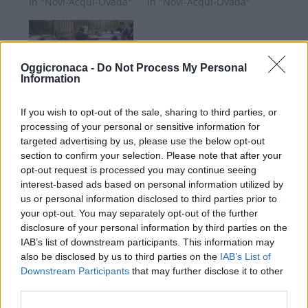
In "Novi-Acqui-Ovada"
In "Novi-Acqui-Ovada"
Oggicronaca -
Do Not Process My Personal
Information
Individuato chi aveva
tagliato le gomme di 8
If you wish to opt-out of the sale, sharing to third parties, or
auto a Fresonara, è
processing of your personal or sensitive information for
una donna
targeted advertising by us, please use the below opt-out
27 Marzo 2014
section to confirm your selection. Please note that after your
In "Novi-Acqui-Ovada"
opt-out request is processed you may continue seeing
interest-based ads based on personal information utilized by
us or personal information disclosed to third parties prior to
your opt-out. You may separately opt-out of the further
disclosure of your personal information by third parties on the
IAB’s list of downstream participants. This information may
also be disclosed by us to third parties on the
IAB’s List of
CONDIVIDERE:
Downstream Participants
that may further disclose it to other
third parties.