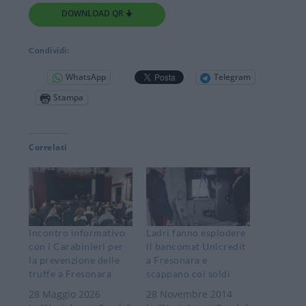
DOWNLOAD QR 🠋
Condividi:
WhatsApp
Telegram
Stampa
Correlati
Incontro informativo
Ladri fanno esplodere
con i Carabinieri per
il bancomat Unicredit
la prevenzione delle
a Fresonara e
truffe a Fresonara
scappano coi soldi
28 Maggio 2026
28 Novembre 2014