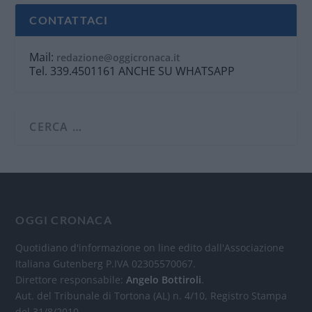
CONTATTACI
Mail:
redazione@oggicronaca.it
Tel. 339.4501161 ANCHE SU WHATSAPP
OGGI CRONACA
Quotidiano d'informazione on line edito dall'Associazione
Italiana Gutenberg P.IVA 02305570067.
Direttore responsabile:
Angelo Bottiroli
.
Aut. del Tribunale di Tortona (AL) n. 4/10, Registro Stampa
del 31/8/2010.