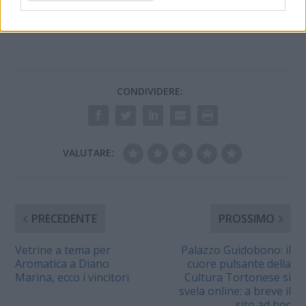
CONDIVIDERE:
VALUTARE:
PRECEDENTE
PROSSIMO
Vetrine a tema per
Palazzo Guidobono: il
Aromatica a Diano
cuore pulsante della
Marina, ecco i vincitori
Cultura Tortonese si
svela online: a breve il
sito ad hoc