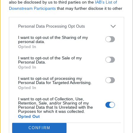
also be disclosed by us to third parties on the
IAB’s List of
Presentata Aromatica,
Da domani a
Downstream Participants
that may further disclose it to other
sarà un’edizione
domenica, Diano
third parties.
“spaziale” con la
Marina diventa
presenza di Tomba,
Aromatica, la grande
Personal Data Processing Opt Outs
Hernanes e
Kermesse è qui
l’astronauta Malerba
I want to opt-out of the Sharing of my
7 Maggio 2026
personal data.
29 Aprile 2026
In "Diano Marina"
Opted In
In "Diano Marina"
I want to opt-out of the Sale of my
Personal Data.
Opted In
I want to opt-out of processing my
Personal Data for Targeted Advertising.
Opted In
“Artemis.6 Frammenti
di Luna”: sabato a
I want to opt-out of Collection, Use,
Diano Marina una
Retention, Sale, and/or Sharing of my
mostra che unisce arte
Personal Data that Is Unrelated with the
Purposes for which it was collected.
e scienza
Opted Out
5 Maggio 2026
In "Diano Marina"
CONFIRM