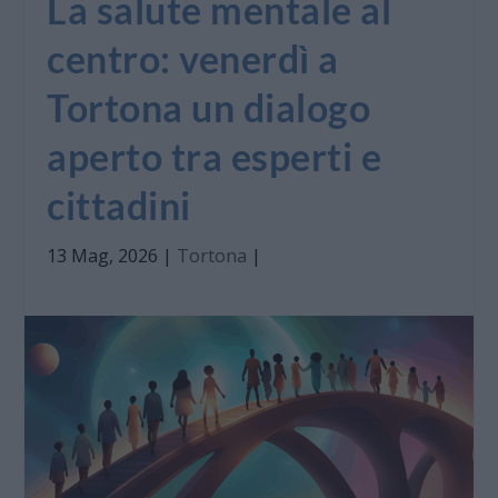
La salute mentale al
centro: venerdì a
Tortona un dialogo
aperto tra esperti e
cittadini
13 Mag, 2026
|
Tortona
|