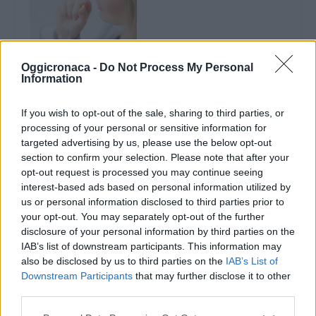
10 ottobre, Giornata
Oggicronaca -
Do Not Process My Personal
mondiale dedicata alla
Information
salute mentale: la
Diapsi di Tortona
presente in
If you wish to opt-out of the sale, sharing to third parties, or
Alessandria
processing of your personal or sensitive information for
targeted advertising by us, please use the below opt-out
6 Ottobre 2025
section to confirm your selection. Please note that after your
In "Tortona"
opt-out request is processed you may continue seeing
interest-based ads based on personal information utilized by
us or personal information disclosed to third parties prior to
your opt-out. You may separately opt-out of the further
disclosure of your personal information by third parties on the
IAB’s list of downstream participants. This information may
also be disclosed by us to third parties on the
IAB’s List of
CONDIVIDERE:
Downstream Participants
that may further disclose it to other
third parties.