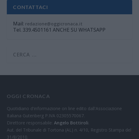
CONTATTACI
Mail:
redazione@oggicronaca.it
Tel. 339.4501161 ANCHE SU WHATSAPP
OGGI CRONACA
Quotidiano d'informazione on line edito dall'Associazione
Italiana Gutenberg P.IVA 02305570067.
Direttore responsabile:
Angelo Bottiroli
.
Aut. del Tribunale di Tortona (AL) n. 4/10, Registro Stampa del
31/8/2010.