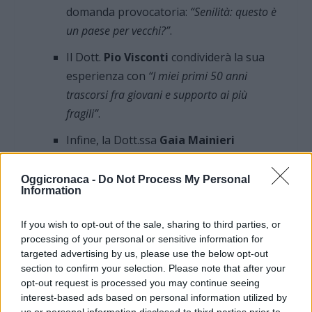
domanda provocatoria:
“Senilità: questo è
un paese per vecchi?”
.
Il Dott.
Pio Visconti
condividerà la sua
esperienza con
“I miei primi 50 anni
trascorsi fra giovani e supporto ai più
fragili”
.
Infine, la Dott.ssa
Gaia Mainieri
chiuderà il cerchio parlando di
“Volontariato: per invecchiare in salute”
.
Oggicronaca -
Do Not Process My Personal
Information
La mattinata si concluderà intorno alle
13:00
con
If you wish to opt-out of the sale, sharing to third parties, or
i saluti finali. “Forever Young” si preannuncia
processing of your personal or sensitive information for
targeted advertising by us, please use the below opt-out
come un appuntamento imperdibile per
section to confirm your selection. Please note that after your
professionisti, cittadini e chiunque sia
opt-out request is processed you may continue seeing
interessato a comprendere e valorizzare il
interest-based ads based on personal information utilized by
us or personal information disclosed to third parties prior to