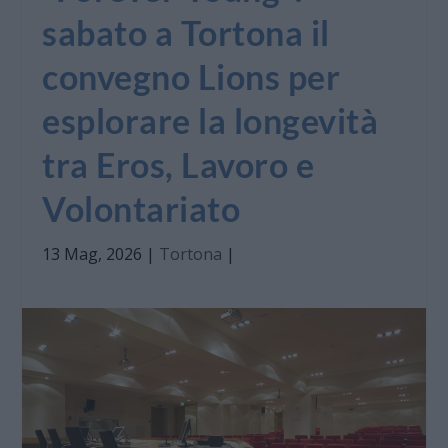
sabato a Tortona il
convegno Lions per
esplorare la longevità
tra Eros, Lavoro e
Volontariato
13 Mag, 2026
|
Tortona
|