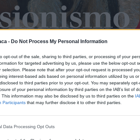
aca -
Do Not Process My Personal Information
inistrazione Comunale di Diano Marina (tramite il Settore
 per rendere la ciclovia non solo sicura e percorribile, ma
to opt-out of the sale, sharing to third parties, or processing of your per
otata di tutti i comfort. È stata infatti approvata una
formation for targeted advertising by us, please use the below opt-out s
sa del nuovo arredo urbano, affidato all’azienda
r selection. Please note that after your opt-out request is processed y
azionale nel settore.
eing interest-based ads based on personal information utilized by us or
disclosed to third parties prior to your opt-out. You may separately opt-
losure of your personal information by third parties on the IAB’s list of
 questo tratto costiero ammonta a
75.081,50 euro
(oltre IVA),
. This information may also be disclosed by us to third parties on the
IA
e a residenti e turisti un’infrastruttura di altissimo livello
Participants
that may further disclose it to other third parties.
gna Fissata al 15 Giugno
l Data Processing Opt Outs
taglio del nastro, i tempi dettati dal Comune sono stati