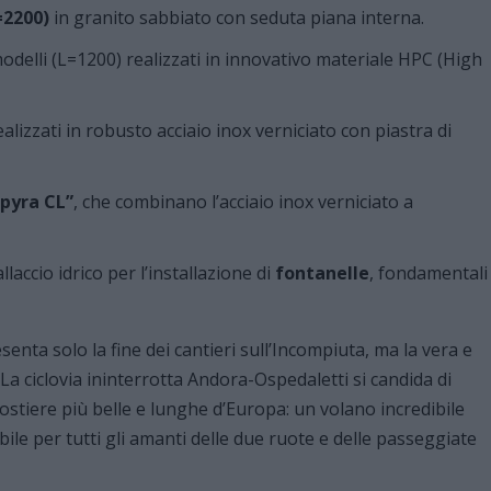
=2200)
in granito sabbiato con seduta piana interna.
 modelli (L=1200) realizzati in innovativo materiale HPC (High
realizzati in robusto acciaio inox verniciato con piastra di
Spyra CL”
, che combinano l’acciaio inox verniciato a
llaccio idrico per l’installazione di
fontanelle
, fondamentali
nta solo la fine dei cantieri sull’Incompiuta, ma la vera e
. La ciclovia ininterrotta Andora-Ospedaletti si candida di
i costiere più belle e lunghe d’Europa: un volano incredibile
ile per tutti gli amanti delle due ruote e delle passeggiate