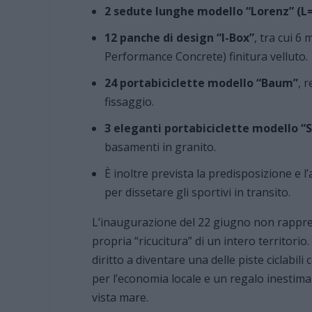
2 sedute lunghe modello “Lorenz” (L
12 panche di design “I-Box”
, tra cui 6
Performance Concrete) finitura velluto.
24 portabiciclette modello “Baum”
, 
fissaggio.
3 eleganti portabiciclette modello “
basamenti in granito.
È inoltre prevista la predisposizione e l’a
per dissetare gli sportivi in transito.
L’inaugurazione del 22 giugno non rapprese
propria “ricucitura” di un intero territorio
diritto a diventare una delle piste ciclabil
per l’economia locale e un regalo inestimab
vista mare.