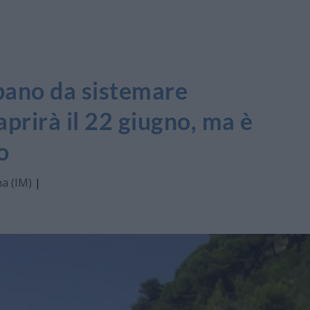
rbano da sistemare
aprirà il 22 giugno, ma è
o
a (IM)
|