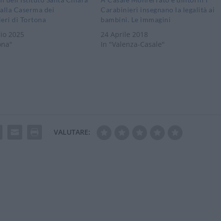
a alla Caserma dei
Carabinieri insegnano la legalità ai
eri di Tortona
bambini. Le immagini
io 2025
24 Aprile 2018
ona"
In "Valenza-Casale"
VALUTARE: