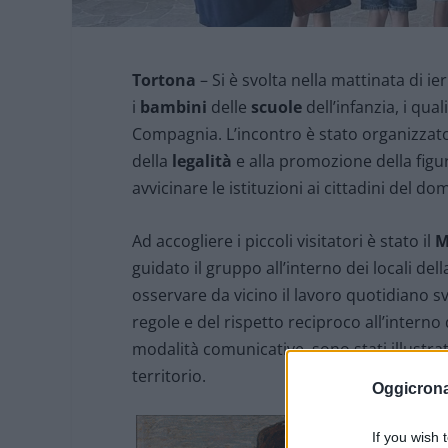
Tortona
– Si è svolta nella mattinata di ie
i
bambini
delle
scuole
dell’infanzia, i qual
Compagnia. L’incontro è stato organizzato n
della
legalità
e alla promozione della figu
avvicinare le istituzioni ai cittadini del do
Ad accogliere i piccoli visitatori è stato il
M
guidato il gruppo all’interno dei locali de
osservare da vicino il lavoro quotidiano 
regole e del rispetto reciproco all’intern
modalità comunicative, sono stati illustrati 
territorio.
Oggicron
If you wish 