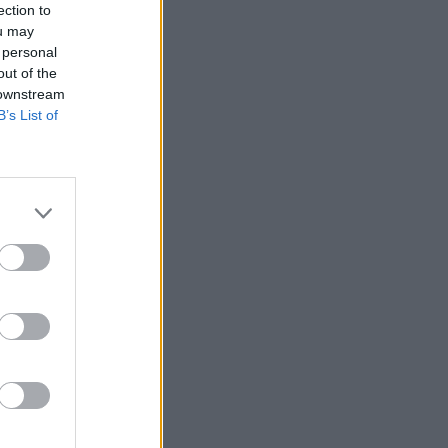
ection to
ou may
 personal
out of the
 downstream
B’s List of