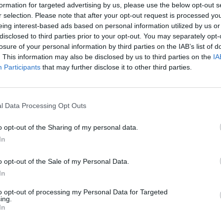
formation for targeted advertising by us, please use the below opt-out s
r selection. Please note that after your opt-out request is processed y
eing interest-based ads based on personal information utilized by us or
disclosed to third parties prior to your opt-out. You may separately opt-
losure of your personal information by third parties on the IAB’s list of
ostrazione dei mezzi di servizio. I bambini sono potuti
. This information may also be disclosed by us to third parties on the
IA
 dispositivi acustici e luminosi utilizzati durante le
Participants
that may further disclose it to other third parties.
ntale nel percorso di
educazione civica
promosso
l Data Processing Opt Outs
rasmettere il valore della sicurezza. La giornata si è conclusa
o opt-out of the Sharing of my personal data.
to da parte degli insegnanti per l’accoglienza ricevuta
In
o opt-out of the Sale of my Personal Data.
In
to opt-out of processing my Personal Data for Targeted
ing.
In