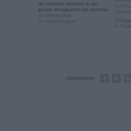
dei fenomeni delittuosi di ogni
in visit
genere. Perseguendo tale obiettivo,
Carabini
l’Arma dei Carabinieri svolge
13 Gennaio 2020
10 Magg
incontri periodici nelle scuole
In "Ponente Ligure"
In "Tort
primarie e secondarie, proponendo
una campagna di prevenzione dei
fenomeni quali bullismo,
cyberbullismo, uso di sostanze
stupefacenti e…
CONDIVIDERE: