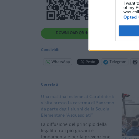
I want t
of my P
was col
Opted 
DOWNLOAD QR 🠋
Condividi:
WhatsApp
Telegram
Correlati
Una mattina insieme ai Carabinieri:
visita presso la caserma di Sanremo
da parte degli alunni della Scuola
Elementare “Asquasciati”
La diffusione del principio della
legalità tra i più giovani è
fondamentale per la prevenzione
Gli alun