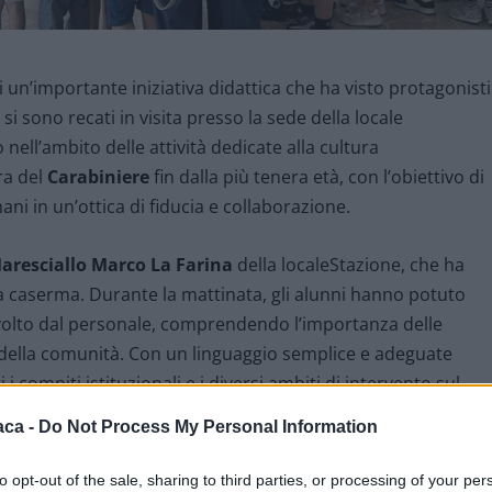
ri un’importante iniziativa didattica che ha visto protagonisti
i si sono recati in visita presso la sede della locale
ell’ambito delle attività dedicate alla cultura
ra del
Carabiniere
fin dalla più tenera età, con l’obiettivo di
mani in un’ottica di fiducia e collaborazione.
aresciallo Marco La Farina
della localeStazione, che ha
lla caserma. Durante la mattinata, gli alunni hanno potuto
svolto dal personale, comprendendo l’importanza delle
o della comunità. Con un linguaggio semplice e adeguate
i compiti istituzionali e i diversi ambiti di intervento sul
aca -
Do Not Process My Personal Information
to opt-out of the sale, sharing to third parties, or processing of your per