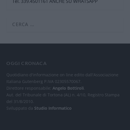
Tel. 339.4501161 ANCHE SU WHATSAPP
OGGI CRONACA
Quotidiano d'informazione on line edito dall'Associazione
Italiana Gutenberg P.IVA 02305570067.
Direttore responsabile:
Angelo Bottiroli
.
Aut. del Tribunale di Tortona (AL) n. 4/10, Registro Stampa
del 31/8/2010.
Sviluppato da
Studio Informatico