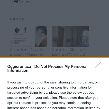
Stampa
Correlati
Mercoledì a Pavia si
Venerdì al Circolo di
presenta “Pinocchio
Lettura di Tortona si
esoterico” del
parla della Certosa di
tortonese Giacomo
Pavia col nuovo
Oggicronaca -
Do Not Process My Personal
Prati con Marco
direttore, il tortonese
Information
Candida
Giacomo Prati
12 Novembre 2023
21 Novembre 2019
If you wish to opt-out of the sale, sharing to third parties, or
In "Dove Andare"
In "Tortona"
processing of your personal or sensitive information for
targeted advertising by us, please use the below opt-out
section to confirm your selection. Please note that after your
opt-out request is processed you may continue seeing
interest-based ads based on personal information utilized by