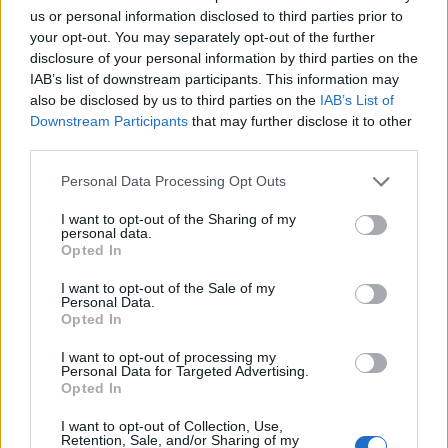
us or personal information disclosed to third parties prior to
Il Tortonese Giacomo
your opt-out. You may separately opt-out of the further
Maria Prati ha
disclosure of your personal information by third parties on the
pubblicato il suo
IAB’s list of downstream participants. This information may
24esimo libro che
also be disclosed by us to third parties on the
IAB’s List of
parla di Cinema, Arte,
Downstream Participants
that may further disclose it to other
Apocalisse e….
third parties.
17 Ottobre 2025
In "Tortona"
Personal Data Processing Opt Outs
I want to opt-out of the Sharing of my
personal data.
Opted In
I want to opt-out of the Sale of my
Personal Data.
Opted In
CONDIVIDERE:
I want to opt-out of processing my
Personal Data for Targeted Advertising.
Opted In
VALUTARE:
I want to opt-out of Collection, Use,
Retention, Sale, and/or Sharing of my