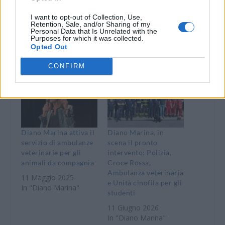
I want to opt-out of Collection, Use,
WhatsApp
Telegram
Retention, Sale, and/or Sharing of my
Personal Data that Is Unrelated with the
Stampa
Purposes for which it was collected.
Opted Out
CONFIRM
Correlati
Diano Marina attiva il
Diano Marina, in
servizio di ambulanze
scena il pronto
veterinarie per gli
intervento: Polizia,
animali da compagnia
Croce Rossa,
Ambulanza veterinaria
11 Maggio 2025
e Unità cinofila per gli
In "Diano Marina"
studenti
11 Giugno 2026
In "Diano Marina"