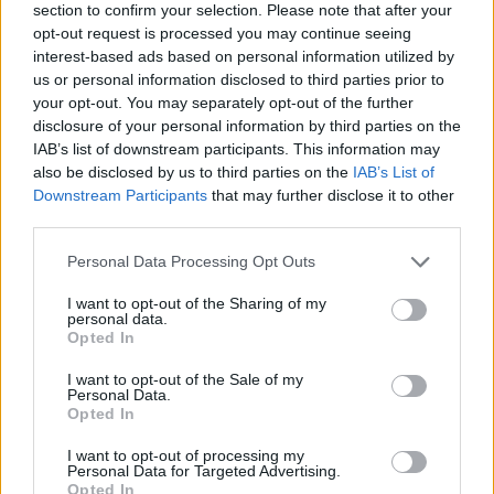
section to confirm your selection. Please note that after your
complementare a questa nuova iniziativa. In
opt-out request is processed you may continue seeing
caso di necessità, il servizio di ambulanze
interest-based ads based on personal information utilized by
us or personal information disclosed to third parties prior to
veterinarie può essere attivato esclusivamente
your opt-out. You may separately opt-out of the further
tramite chiamata telefonica al numero di
disclosure of your personal information by third parties on the
emergenza 338 3356511.
IAB’s list of downstream participants. This information may
also be disclosed by us to third parties on the
IAB’s List of
Downstream Participants
that may further disclose it to other
third parties.
Personal Data Processing Opt Outs
I want to opt-out of the Sharing of my
personal data.
Opted In
I want to opt-out of the Sale of my
Personal Data.
Opted In
DOWNLOAD QR 🠋
I want to opt-out of processing my
Personal Data for Targeted Advertising.
Opted In
Condividi: