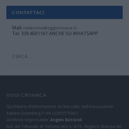
CONTATTACI
Mail:
redazione@oggicronaca.it
Tel. 339.4501161 ANCHE SU WHATSAPP
OGGI CRONACA
Quotidiano d'informazione on line edito dall'Associazione
Italiana Gutenberg P.IVA 02305570067.
Direttore responsabile:
Angelo Bottiroli
.
Aut. del Tribunale di Tortona (AL) n. 4/10, Registro Stampa del