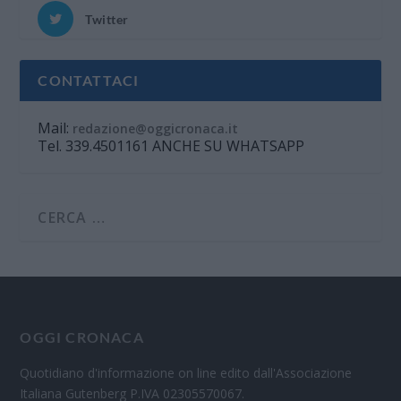
Twitter
CONTATTACI
Mail:
redazione@oggicronaca.it
Tel. 339.4501161 ANCHE SU WHATSAPP
OGGI CRONACA
Quotidiano d'informazione on line edito dall'Associazione
Italiana Gutenberg P.IVA 02305570067.